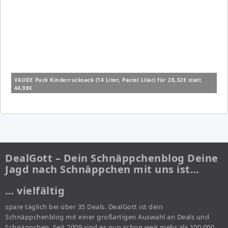
VAUDE Puck Kinderrucksack (14 Liter, Pastel Lilac) für 28,32€ statt
44,98€
DealGott – Dein Schnäppchenblog Deine
Jagd nach Schnäppchen mit uns ist…
… vielfältig
spare täglich bei über 35 Deals. DealGott ist dein
Schnäppchenblog mit einer großartigen Auswahl an Deals und
Schnäppchen. Seit 2009 sind es nun schon weit mehr als 100.000