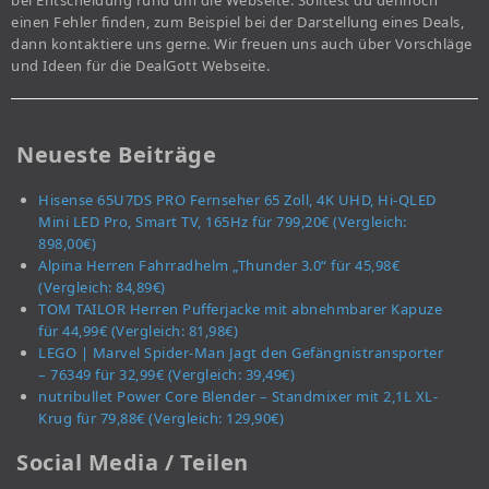
bei Entscheidung rund um die Webseite. Solltest du dennoch
einen Fehler finden, zum Beispiel bei der Darstellung eines Deals,
dann kontaktiere uns gerne. Wir freuen uns auch über Vorschläge
und Ideen für die DealGott Webseite.
Neueste Beiträge
Hisense 65U7DS PRO Fernseher 65 Zoll, 4K UHD, Hi-QLED
Mini LED Pro, Smart TV, 165Hz für 799,20€ (Vergleich:
898,00€)
Alpina Herren Fahrradhelm „Thunder 3.0“ für 45,98€
(Vergleich: 84,89€)
TOM TAILOR Herren Pufferjacke mit abnehmbarer Kapuze
für 44,99€ (Vergleich: 81,98€)
LEGO | Marvel Spider-Man Jagt den Gefängnistransporter
– 76349 für 32,99€ (Vergleich: 39,49€)
nutribullet Power Core Blender – Standmixer mit 2,1L XL-
Krug für 79,88€ (Vergleich: 129,90€)
Social Media / Teilen