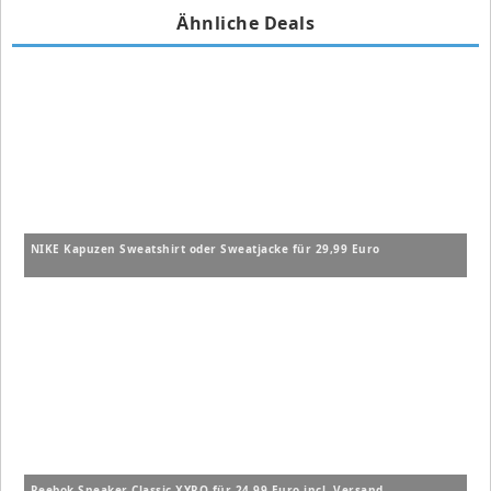
Ähnliche Deals
NIKE Kapuzen Sweatshirt oder Sweatjacke für 29,99 Euro
Reebok Sneaker Classic XYRO für 24,99 Euro incl. Versand