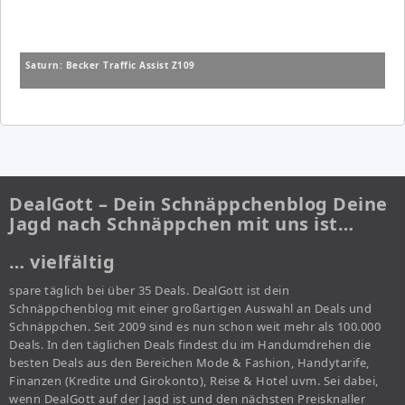
Saturn: Becker Traffic Assist Z109
DealGott – Dein Schnäppchenblog Deine
Jagd nach Schnäppchen mit uns ist…
… vielfältig
spare täglich bei über 35 Deals. DealGott ist dein
Schnäppchenblog mit einer großartigen Auswahl an Deals und
Schnäppchen. Seit 2009 sind es nun schon weit mehr als 100.000
Deals. In den täglichen Deals findest du im Handumdrehen die
besten Deals aus den Bereichen Mode & Fashion, Handytarife,
Finanzen (Kredite und Girokonto), Reise & Hotel uvm. Sei dabei,
wenn DealGott auf der Jagd ist und den nächsten Preisknaller