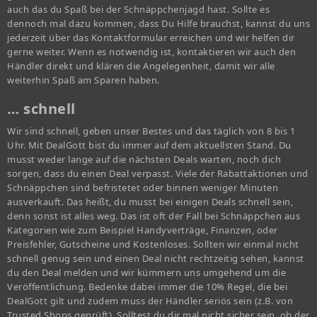
auch das du Spaß bei der Schnäppchenjagd hast. Sollte es
dennoch mal dazu kommen, dass Du Hilfe brauchst, kannst du uns
jederzeit über das Kontaktformular erreichen und wir helfen dir
gerne weiter. Wenn es notwendig ist, kontaktieren wir auch den
Händler direkt und klären die Angelegenheit, damit wir alle
weiterhin Spaß am Sparen haben.
… schnell
Wir sind schnell, geben unser Bestes und das täglich von 8 bis 1
Uhr. Mit DealGott bist du immer auf dem aktuellsten Stand. Du
musst weder lange auf die nächsten Deals warten, noch dich
sorgen, dass du einen Deal verpasst. Viele der Rabattaktionen und
Schnäppchen sind befristetet oder binnen weniger Minuten
ausverkauft. Das heißt, du musst bei einigen Deals schnell sein,
denn sonst ist alles weg. Das ist oft der Fall bei Schnäppchen aus
Kategorien wie zum Beispiel Handyverträge, Finanzen, oder
Preisfehler, Gutscheine und Kostenloses. Sollten wir einmal nicht
schnell genug sein und einen Deal nicht rechtzeitig sehen, kannst
du den Deal melden und wir kümmern uns umgehend um die
Veröffentlichung. Bedenke dabei immer die 10% Regel, die bei
DealGott gilt und zudem muss der Händler seriös sein (z.B. von
Trusted Shops geprüft). Solltest du dir mal nicht sicher sein, ob der