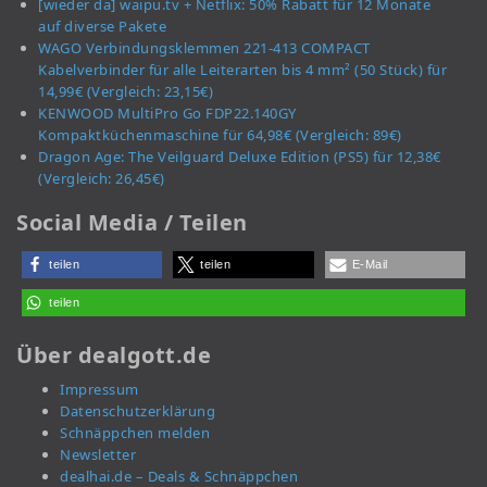
[wieder da] waipu.tv + Netflix: 50% Rabatt für 12 Monate
auf diverse Pakete
WAGO Verbindungsklemmen 221-413 COMPACT
Kabelverbinder für alle Leiterarten bis 4 mm² (50 Stück) für
14,99€ (Vergleich: 23,15€)
KENWOOD MultiPro Go FDP22.140GY
Kompaktküchenmaschine für 64,98€ (Vergleich: 89€)
Dragon Age: The Veilguard Deluxe Edition (PS5) für 12,38€
(Vergleich: 26,45€)
Social Media / Teilen
teilen
teilen
E-Mail
teilen
Über dealgott.de
Impressum
Datenschutzerklärung
Schnäppchen melden
Newsletter
dealhai.de – Deals & Schnäppchen