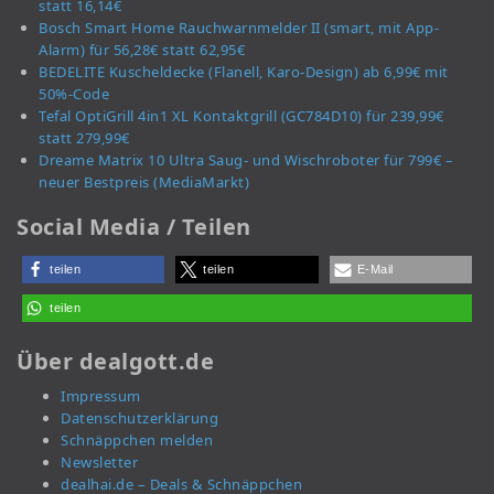
statt 16,14€
Bosch Smart Home Rauchwarnmelder II (smart, mit App-
Alarm) für 56,28€ statt 62,95€
BEDELITE Kuscheldecke (Flanell, Karo-Design) ab 6,99€ mit
50%-Code
Tefal OptiGrill 4in1 XL Kontaktgrill (GC784D10) für 239,99€
statt 279,99€
Dreame Matrix 10 Ultra Saug- und Wischroboter für 799€ –
neuer Bestpreis (MediaMarkt)
Social Media / Teilen
teilen
teilen
E-Mail
teilen
Über dealgott.de
Impressum
Datenschutzerklärung
Schnäppchen melden
Newsletter
dealhai.de – Deals & Schnäppchen