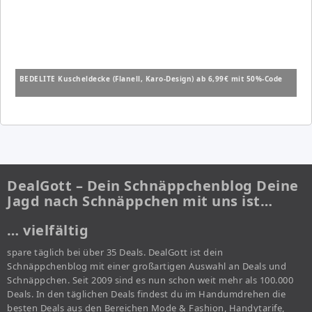
BEDELITE Kuscheldecke (Flanell, Karo-Design) ab 6,99€ mit 50%-Code
DealGott – Dein Schnäppchenblog Deine
Jagd nach Schnäppchen mit uns ist…
… vielfältig
spare täglich bei über 35 Deals. DealGott ist dein
Schnäppchenblog mit einer großartigen Auswahl an Deals und
Schnäppchen. Seit 2009 sind es nun schon weit mehr als 100.000
Deals. In den täglichen Deals findest du im Handumdrehen die
besten Deals aus den Bereichen Mode & Fashion, Handytarife,