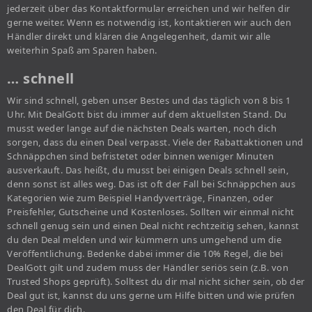
jederzeit über das Kontaktformular erreichen und wir helfen dir
gerne weiter. Wenn es notwendig ist, kontaktieren wir auch den
Händler direkt und klären die Angelegenheit, damit wir alle
weiterhin Spaß am Sparen haben.
… schnell
Wir sind schnell, geben unser Bestes und das täglich von 8 bis 1
Uhr. Mit DealGott bist du immer auf dem aktuellsten Stand. Du
musst weder lange auf die nächsten Deals warten, noch dich
sorgen, dass du einen Deal verpasst. Viele der Rabattaktionen und
Schnäppchen sind befristetet oder binnen weniger Minuten
ausverkauft. Das heißt, du musst bei einigen Deals schnell sein,
denn sonst ist alles weg. Das ist oft der Fall bei Schnäppchen aus
Kategorien wie zum Beispiel Handyverträge, Finanzen, oder
Preisfehler, Gutscheine und Kostenloses. Sollten wir einmal nicht
schnell genug sein und einen Deal nicht rechtzeitig sehen, kannst
du den Deal melden und wir kümmern uns umgehend um die
Veröffentlichung. Bedenke dabei immer die 10% Regel, die bei
DealGott gilt und zudem muss der Händler seriös sein (z.B. von
Trusted Shops geprüft). Solltest du dir mal nicht sicher sein, ob der
Deal gut ist, kannst du uns gerne um Hilfe bitten und wie prüfen
den Deal für dich.