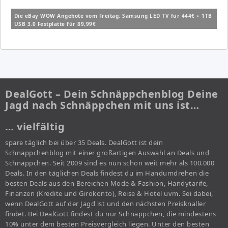
Die eBay WOW Angebote vom Freitag: Samsung LED TV für 444€ + 1TB
USB 3.0 Festplatte für 89,99€
DealGott – Dein Schnäppchenblog Deine
Jagd nach Schnäppchen mit uns ist…
… vielfältig
spare täglich bei über 35 Deals. DealGott ist dein
Schnäppchenblog mit einer großartigen Auswahl an Deals und
Schnäppchen. Seit 2009 sind es nun schon weit mehr als 100.000
Deals. In den täglichen Deals findest du im Handumdrehen die
besten Deals aus den Bereichen Mode & Fashion, Handytarife,
Finanzen (Kredite und Girokonto), Reise & Hotel uvm. Sei dabei,
wenn DealGott auf der Jagd ist und den nächsten Preisknaller
findet. Bei DealGott findest du nur Schnäppchen, die mindestens
10% unter dem besten Preisvergleich liegen. Unter den besten