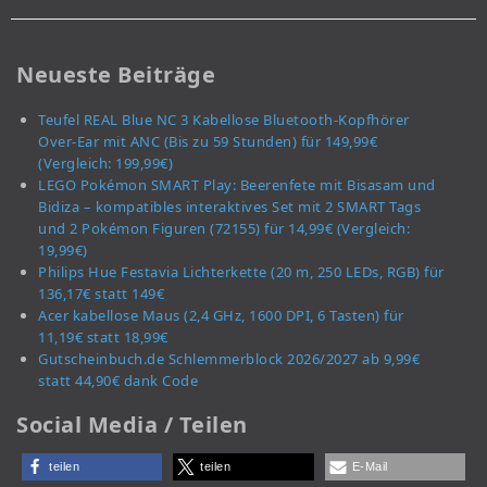
Neueste Beiträge
Teufel REAL Blue NC 3 Kabellose Bluetooth-Kopfhörer
Over-Ear mit ANC (Bis zu 59 Stunden) für 149,99€
(Vergleich: 199,99€)
LEGO Pokémon SMART Play: Beerenfete mit Bisasam und
Bidiza – kompatibles interaktives Set mit 2 SMART Tags
und 2 Pokémon Figuren (72155) für 14,99€ (Vergleich:
19,99€)
Philips Hue Festavia Lichterkette (20 m, 250 LEDs, RGB) für
136,17€ statt 149€
Acer kabellose Maus (2,4 GHz, 1600 DPI, 6 Tasten) für
11,19€ statt 18,99€
Gutscheinbuch.de Schlemmerblock 2026/2027 ab 9,99€
statt 44,90€ dank Code
Social Media / Teilen
teilen
teilen
E-Mail