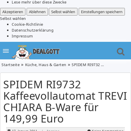
Lese mehr über diese Zwecke
Akzeptieren
Ablehnen
Selbst wählen
Einstellungen speichern
Selbst wählen
Cookie-Richtlinie
Datenschutzerklärung
Impressum
Startseite
Küche, Haus & Garten
SPIDEM RI9732 Kaffeevollautomat TREVI CHIARA B-Ware für 149,99 Euro
SPIDEM RI9732
Kaffeevollautomat TREVI
CHIARA B-Ware für
149,99 Euro
17. Januar 2011
| Anzeige
Keine Kommentare