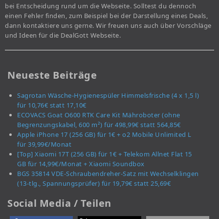
bei Entscheidung rund um die Webseite. Solltest du dennoch
einen Fehler finden, zum Beispiel bei der Darstellung eines Deals,
dann kontaktiere uns gerne. Wir freuen uns auch über Vorschläge
und Ideen für die DealGott Webseite.
Neueste Beiträge
Sagrotan Wäsche-Hygienespüler Himmelsfrische (4 x 1,5 l)
für 10,76€ statt 17,10€
ECOVACS Goat O600 RTK Care Kit Mähroboter (ohne
Begrenzungskabel, 600 m²) für 498,99€ statt 564,85€
Apple iPhone 17 (256 GB) für 1€ + o2 Mobile Unlimited L
für 39,99€/Monat
[Top] Xiaomi 17T (256 GB) für 1€ + Telekom Allnet Flat 15
GB für 14,99€/Monat + Xiaomi Soundbox
BGS 35814 VDE-Schraubendreher-Satz mit Wechselklingen
(13-tlg., Spannungsprüfer) für 19,79€ statt 25,69€
Social Media / Teilen