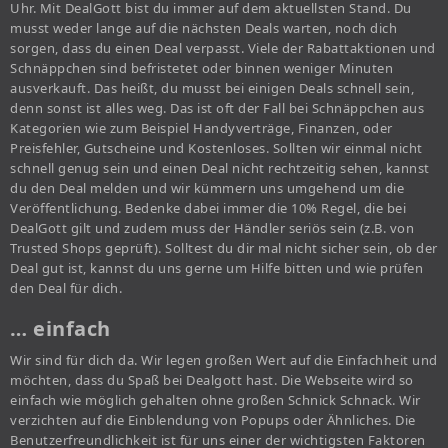
Uhr. Mit DealGott bist du immer auf dem aktuellsten Stand. Du
musst weder lange auf die nächsten Deals warten, noch dich
sorgen, dass du einen Deal verpasst. Viele der Rabattaktionen und
Schnäppchen sind befristetet oder binnen weniger Minuten
ausverkauft. Das heißt, du musst bei einigen Deals schnell sein,
denn sonst ist alles weg. Das ist oft der Fall bei Schnäppchen aus
Kategorien wie zum Beispiel Handyverträge, Finanzen, oder
Preisfehler, Gutscheine und Kostenloses. Sollten wir einmal nicht
schnell genug sein und einen Deal nicht rechtzeitig sehen, kannst
du den Deal melden und wir kümmern uns umgehend um die
Veröffentlichung. Bedenke dabei immer die 10% Regel, die bei
DealGott gilt und zudem muss der Händler seriös sein (z.B. von
Trusted Shops geprüft). Solltest du dir mal nicht sicher sein, ob der
Deal gut ist, kannst du uns gerne um Hilfe bitten und wie prüfen
den Deal für dich.
… einfach
Wir sind für dich da. Wir legen großen Wert auf die Einfachheit und
möchten, dass du Spaß bei Dealgott hast. Die Webseite wird so
einfach wie möglich gehalten ohne großen Schnick Schnack. Wir
verzichten auf die Einblendung von Popups oder Ähnliches. Die
Benutzerfreundlichkeit ist für uns einer der wichtigsten Faktoren