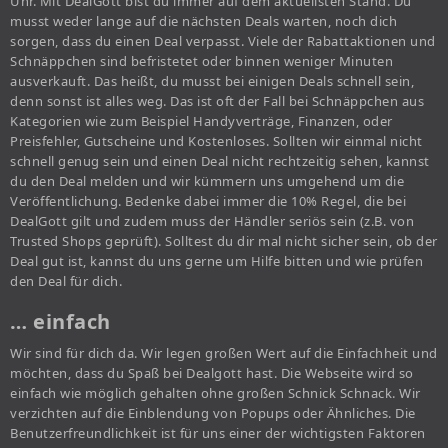
Uhr. Mit DealGott bist du immer auf dem aktuellsten Stand. Du
musst weder lange auf die nächsten Deals warten, noch dich
sorgen, dass du einen Deal verpasst. Viele der Rabattaktionen und
Schnäppchen sind befristetet oder binnen weniger Minuten
ausverkauft. Das heißt, du musst bei einigen Deals schnell sein,
denn sonst ist alles weg. Das ist oft der Fall bei Schnäppchen aus
Kategorien wie zum Beispiel Handyverträge, Finanzen, oder
Preisfehler, Gutscheine und Kostenloses. Sollten wir einmal nicht
schnell genug sein und einen Deal nicht rechtzeitig sehen, kannst
du den Deal melden und wir kümmern uns umgehend um die
Veröffentlichung. Bedenke dabei immer die 10% Regel, die bei
DealGott gilt und zudem muss der Händler seriös sein (z.B. von
Trusted Shops geprüft). Solltest du dir mal nicht sicher sein, ob der
Deal gut ist, kannst du uns gerne um Hilfe bitten und wie prüfen
den Deal für dich.
… einfach
Wir sind für dich da. Wir legen großen Wert auf die Einfachheit und
möchten, dass du Spaß bei Dealgott hast. Die Webseite wird so
einfach wie möglich gehalten ohne großen Schnick Schnack. Wir
verzichten auf die Einblendung von Popups oder Ähnliches. Die
Benutzerfreundlichkeit ist für uns einer der wichtigsten Faktoren