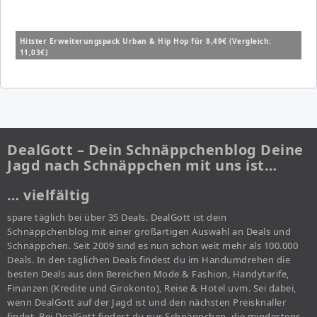
Hitster Erweiterungspack Urban & Hip Hop für 8,49€ (Vergleich:
11,03€)
DealGott – Dein Schnäppchenblog Deine
Jagd nach Schnäppchen mit uns ist…
… vielfältig
spare täglich bei über 35 Deals. DealGott ist dein
Schnäppchenblog mit einer großartigen Auswahl an Deals und
Schnäppchen. Seit 2009 sind es nun schon weit mehr als 100.000
Deals. In den täglichen Deals findest du im Handumdrehen die
besten Deals aus den Bereichen Mode & Fashion, Handytarife,
Finanzen (Kredite und Girokonto), Reise & Hotel uvm. Sei dabei,
wenn DealGott auf der Jagd ist und den nächsten Preisknaller
findet. Bei DealGott findest du nur Schnäppchen, die mindestens