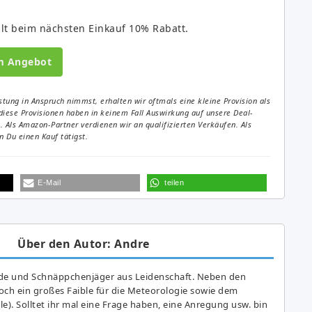
ält beim nächsten Einkauf 10% Rabatt.
m Angebot
tung in Anspruch nimmst, erhalten wir oftmals eine kleine Provision als
diese Provisionen haben in keinem Fall Auswirkung auf unsere Deal-
Als Amazon-Partner verdienen wir an qualifizierten Verkäufen. Als
 Du einen Kauf tätigst.
E-Mail
teilen
Über den Autor: Andre
de und Schnäppchenjäger aus Leidenschaft. Neben den
ch ein großes Fai­ble für die Meteorologie sowie dem
e). Solltet ihr mal eine Frage haben, eine Anregung usw. bin