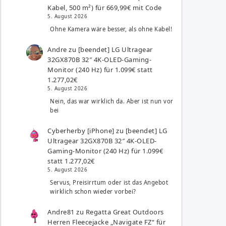
Kabel, 500 m²) für 669,99€ mit Code
5. August 2026
Ohne Kamera wäre besser, als ohne Kabel!
Andre
zu
[beendet] LG Ultragear
32GX870B 32″ 4K-OLED-Gaming-
Monitor (240 Hz) für 1.099€ statt
1.277,02€
5. August 2026
Nein, das war wirklich da. Aber ist nun vor
bei
Cyberherby [iPhone]
zu
[beendet] LG
Ultragear 32GX870B 32″ 4K-OLED-
Gaming-Monitor (240 Hz) für 1.099€
statt 1.277,02€
5. August 2026
Servus, Preisirrtum oder ist das Angebot
wirklich schon wieder vorbei?
Andre81
zu
Regatta Great Outdoors
Herren Fleecejacke „Navigate FZ“ für