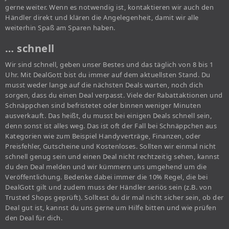
gerne weiter. Wenn es notwendig ist, kontaktieren wir auch den
Händler direkt und klären die Angelegenheit, damit wir alle
weiterhin Spaß am Sparen haben.
… schnell
Wir sind schnell, geben unser Bestes und das täglich von 8 bis 1
Uhr. Mit DealGott bist du immer auf dem aktuellsten Stand. Du
musst weder lange auf die nächsten Deals warten, noch dich
sorgen, dass du einen Deal verpasst. Viele der Rabattaktionen und
Schnäppchen sind befristetet oder binnen weniger Minuten
ausverkauft. Das heißt, du musst bei einigen Deals schnell sein,
denn sonst ist alles weg. Das ist oft der Fall bei Schnäppchen aus
Kategorien wie zum Beispiel Handyverträge, Finanzen, oder
Preisfehler, Gutscheine und Kostenloses. Sollten wir einmal nicht
schnell genug sein und einen Deal nicht rechtzeitig sehen, kannst
du den Deal melden und wir kümmern uns umgehend um die
Veröffentlichung. Bedenke dabei immer die 10% Regel, die bei
DealGott gilt und zudem muss der Händler seriös sein (z.B. von
Trusted Shops geprüft). Solltest du dir mal nicht sicher sein, ob der
Deal gut ist, kannst du uns gerne um Hilfe bitten und wie prüfen
den Deal für dich.