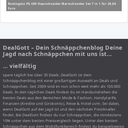
Remington PG 400 Haarschneider/Bartschneider Set 7 in 1 für 28,80
Euro
DealGott – Dein Schnäppchenblog Deine
Jagd nach Schnäppchen mit uns ist…
… vielfältig
spare täglich bei über 35 Deals. DealGott ist dein
Schnäppchenblog mit einer großartigen Auswahl an Deals und
Schnäppchen. Seit 2009 sind es nun schon weit mehr als 100.000
Deals. In den täglichen Deals findest du im Handumdrehen die
besten Deals aus den Bereichen Mode & Fashion, Handytarife,
Finanzen (Kredite und Girokonto), Reise & Hotel uvm. Sei dabei,
wenn DealGott auf der Jagd ist und den nächsten Preisknaller
findet. Bei DealGott findest du nur Schnäppchen, die mindestens
10% unter dem besten Preisvergleich liegen. Unter den besten
Schnäppchen aus dem Mobilfunkbereich findest du beispielsweise