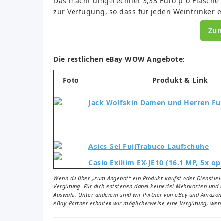
Das macht umgerechnet 3,33 Euro pro Flasche
zur Verfügung, so dass für jeden Weintrinker e
Zu
Die restlichen eBay WOW Angebote:
Foto
Produkt & Link
Jack Wolfskin Damen und Herren Fu
Asics Gel FujiTrabuco Laufschuhe
Casio Exiliim EX-JE10 (16.1 MP, 5x o
Wenn du über „zum Angebot“ ein Produkt kaufst oder Dienstleis
Vergütung. Für dich entstehen dabei keinerlei Mehrkosten und 
Auswahl. Unter anderem sind wir Partner von eBay und Amazon. 
eBay-Partner erhalten wir möglicherweise eine Vergütung, wenn