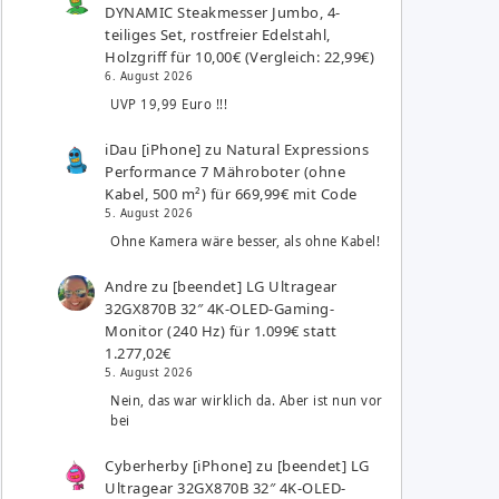
DYNAMIC Steakmesser Jumbo, 4-
teiliges Set, rostfreier Edelstahl,
Holzgriff für 10,00€ (Vergleich: 22,99€)
6. August 2026
UVP 19,99 Euro !!!
iDau [iPhone]
zu
Natural Expressions
Performance 7 Mähroboter (ohne
Kabel, 500 m²) für 669,99€ mit Code
5. August 2026
Ohne Kamera wäre besser, als ohne Kabel!
Andre
zu
[beendet] LG Ultragear
32GX870B 32″ 4K-OLED-Gaming-
Monitor (240 Hz) für 1.099€ statt
1.277,02€
5. August 2026
Nein, das war wirklich da. Aber ist nun vor
bei
Cyberherby [iPhone]
zu
[beendet] LG
Ultragear 32GX870B 32″ 4K-OLED-