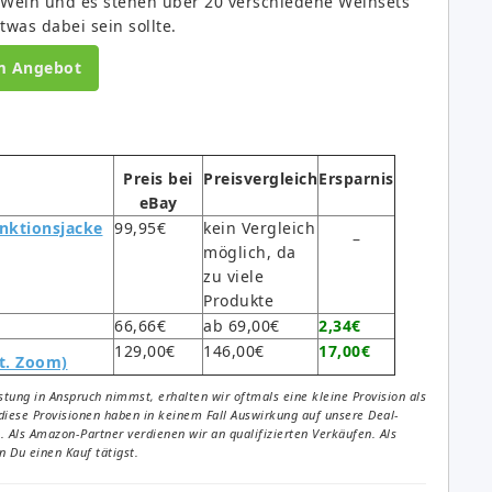
 Wein und es stehen über 20 verschiedene Weinsets
twas dabei sein sollte.
m Angebot
Preis bei
Preisvergleich
Ersparnis
eBay
nktionsjacke
99,95€
kein Vergleich
–
möglich, da
zu viele
Produkte
66,66€
ab 69,00€
2,34€
129,00€
146,00€
17,00€
pt. Zoom)
tung in Anspruch nimmst, erhalten wir oftmals eine kleine Provision als
diese Provisionen haben in keinem Fall Auswirkung auf unsere Deal-
Als Amazon-Partner verdienen wir an qualifizierten Verkäufen. Als
 Du einen Kauf tätigst.