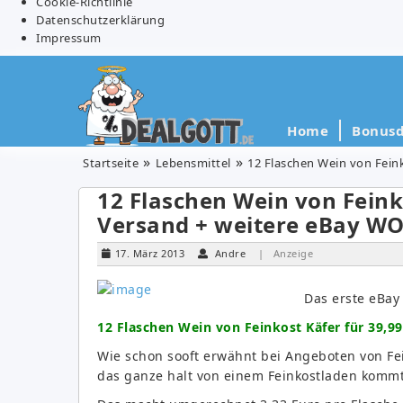
Cookie-Richtlinie
Datenschutzerklärung
Impressum
Home
Bonusd
Startseite
Lebensmittel
12 Flaschen Wein von Fein
12 Flaschen Wein von Feinko
Versand + weitere eBay W
17. März 2013
Andre
| Anzeige
Das erste eBa
12 Flaschen Wein von Feinkost Käfer für 39,99
Wie schon sooft erwähnt bei Angeboten von Fein
das ganze halt von einem Feinkostladen kommt