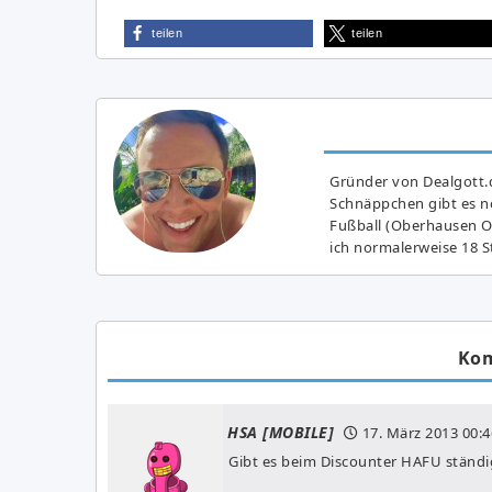
teilen
teilen
Gründer von Dealgott.
Schnäppchen gibt es no
Fußball (Oberhausen Ol
ich normalerweise 18 S
Ko
HSA [MOBILE]
17. März 2013
00:4
Gibt es beim Discounter HAFU ständig 