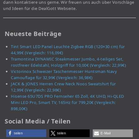
dann kontaktiere uns gerne. Wir freuen uns auch über Vorschläge
und Ideen für die DealGott Webseite.
Neueste Beiträge
Tint Smart LED Panel Leuchte Zigbee RGB (120×30 cm) für
44,99€ (Vergleich: 116,09€)
Tramontina DYNAMIC Steakmesser Jumbo, 4-teiliges Set,
rostfreier Edelstahl, Holzgriff für 10,00€ (Vergleich: 22,99€)
Victorinox Schweizer Taschenmesser Huntsman Navy
Camouflage für 32,99€ (Vergleich: 36,98€)
JACK & JONES Herren Crew Neck Noos Sweatshirt für
12,99€ (Vergleich: 22,98€)
Hisense 65U7DS PRO Fernseher 65 Zoll, 4K UHD, Hi-QLED
Mini LED Pro, Smart TV, 165Hz für 799,20€ (Vergleich:
898,00€)
Social Media / Teilen
teilen
teilen
E-Mail