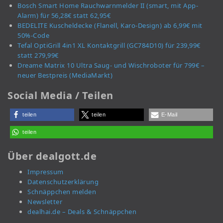
Bosch Smart Home Rauchwarnmelder II (smart, mit App-
Alarm) für 56,28€ statt 62,95€
BEDELITE Kuscheldecke (Flanell, Karo-Design) ab 6,99€ mit
50%-Code
Tefal OptiGrill 4in1 XL Kontaktgrill (GC784D10) für 239,99€
statt 279,99€
Dreame Matrix 10 Ultra Saug- und Wischroboter für 799€ –
neuer Bestpreis (MediaMarkt)
Social Media / Teilen
teilen
teilen
E-Mail
teilen
Über dealgott.de
Impressum
Datenschutzerklärung
Schnäppchen melden
Newsletter
dealhai.de – Deals & Schnäppchen