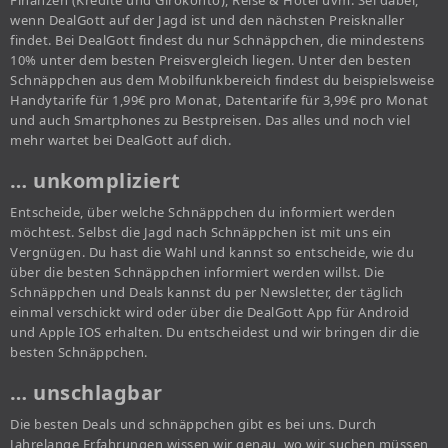
Finanzen (Kredite und Girokonto), Reise & Hotel uvm. Sei dabei,
wenn DealGott auf der Jagd ist und den nächsten Preisknaller
findet. Bei DealGott findest du nur Schnäppchen, die mindestens
10% unter dem besten Preisvergleich liegen. Unter den besten
Schnäppchen aus dem Mobilfunkbereich findest du beispielsweise
Handytarife für 1,99€ pro Monat, Datentarife für 3,99€ pro Monat
und auch Smartphones zu Bestpreisen. Das alles und noch viel
mehr wartet bei DealGott auf dich.
… unkompliziert
Entscheide, über welche Schnäppchen du informiert werden
möchtest. Selbst die Jagd nach Schnäppchen ist mit uns ein
Vergnügen. Du hast die Wahl und kannst so entscheide, wie du
über die besten Schnäppchen informiert werden willst. Die
Schnäppchen und Deals kannst du per Newsletter, der täglich
einmal verschickt wird oder über die DealGott App für Android
und Apple IOS erhalten. Du entscheidest und wir bringen dir die
besten Schnäppchen.
… unschlagbar
Die besten Deals und schnäppchen gibt es bei uns. Durch
Jahrelange Erfahrungen wissen wir genau, wo wir suchen müssen,