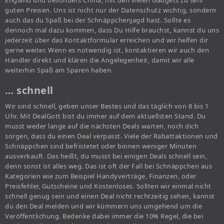
England und besonders China, mit den vielen Gadgets zu sehr
guten Preisen. Uns ist nicht nur der Datenschutz wichtig, sondern
auch das du Spaß bei der Schnäppchenjagd hast. Sollte es
dennoch mal dazu kommen, dass Du Hilfe brauchst, kannst du uns
jederzeit über das Kontaktformular erreichen und wir helfen dir
gerne weiter. Wenn es notwendig ist, kontaktieren wir auch den
Händler direkt und klären die Angelegenheit, damit wir alle
weiterhin Spaß am Sparen haben.
… schnell
Wir sind schnell, geben unser Bestes und das täglich von 8 bis 1
Uhr. Mit DealGott bist du immer auf dem aktuellsten Stand. Du
musst weder lange auf die nächsten Deals warten, noch dich
sorgen, dass du einen Deal verpasst. Viele der Rabattaktionen und
Schnäppchen sind befristetet oder binnen weniger Minuten
ausverkauft. Das heißt, du musst bei einigen Deals schnell sein,
denn sonst ist alles weg. Das ist oft der Fall bei Schnäppchen aus
Kategorien wie zum Beispiel Handyverträge, Finanzen, oder
Preisfehler, Gutscheine und Kostenloses. Sollten wir einmal nicht
schnell genug sein und einen Deal nicht rechtzeitig sehen, kannst
du den Deal melden und wir kümmern uns umgehend um die
Veröffentlichung. Bedenke dabei immer die 10% Regel, die bei