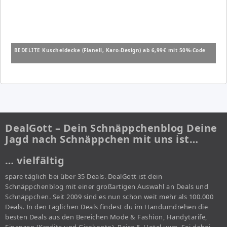
BEDELITE Kuscheldecke (Flanell, Karo-Design) ab 6,99€ mit 50%-Code
DealGott – Dein Schnäppchenblog Deine
Jagd nach Schnäppchen mit uns ist…
… vielfältig
spare täglich bei über 35 Deals. DealGott ist dein
Schnäppchenblog mit einer großartigen Auswahl an Deals und
Schnäppchen. Seit 2009 sind es nun schon weit mehr als 100.000
Deals. In den täglichen Deals findest du im Handumdrehen die
besten Deals aus den Bereichen Mode & Fashion, Handytarife,