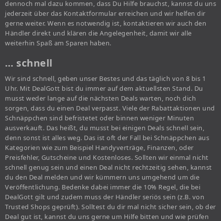
dennoch mal dazu kommen, dass Du Hilfe brauchst, kannst du uns
jederzeit über das Kontaktformular erreichen und wir helfen dir
gerne weiter. Wenn es notwendig ist, kontaktieren wir auch den
Händler direkt und klären die Angelegenheit, damit wir alle
weiterhin Spaß am Sparen haben.
… schnell
Wir sind schnell, geben unser Bestes und das täglich von 8 bis 1
Uhr. Mit DealGott bist du immer auf dem aktuellsten Stand. Du
musst weder lange auf die nächsten Deals warten, noch dich
sorgen, dass du einen Deal verpasst. Viele der Rabattaktionen und
Schnäppchen sind befristetet oder binnen weniger Minuten
ausverkauft. Das heißt, du musst bei einigen Deals schnell sein,
denn sonst ist alles weg. Das ist oft der Fall bei Schnäppchen aus
Kategorien wie zum Beispiel Handyverträge, Finanzen, oder
Preisfehler, Gutscheine und Kostenloses. Sollten wir einmal nicht
schnell genug sein und einen Deal nicht rechtzeitig sehen, kannst
du den Deal melden und wir kümmern uns umgehend um die
Veröffentlichung. Bedenke dabei immer die 10% Regel, die bei
DealGott gilt und zudem muss der Händler seriös sein (z.B. von
Trusted Shops geprüft). Solltest du dir mal nicht sicher sein, ob der
Deal gut ist, kannst du uns gerne um Hilfe bitten und wie prüfen