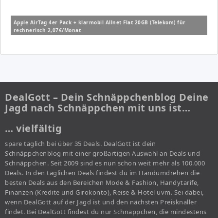
Apple AirTag 4er Pack + klarmobil Allnet Flat 20GB (Telekom) für
rechnerisch 2,07€/Monat
DealGott – Dein Schnäppchenblog Deine
Jagd nach Schnäppchen mit uns ist…
… vielfältig
spare täglich bei über 35 Deals. DealGott ist dein
Schnäppchenblog mit einer großartigen Auswahl an Deals und
Schnäppchen. Seit 2009 sind es nun schon weit mehr als 100.000
Deals. In den täglichen Deals findest du im Handumdrehen die
besten Deals aus den Bereichen Mode & Fashion, Handytarife,
Finanzen (Kredite und Girokonto), Reise & Hotel uvm. Sei dabei,
wenn DealGott auf der Jagd ist und den nächsten Preisknaller
findet. Bei DealGott findest du nur Schnäppchen, die mindestens