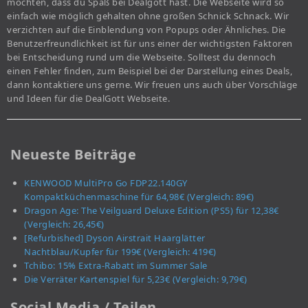
möchten, dass du Spaß bei Dealgott hast. Die Webseite wird so
einfach wie möglich gehalten ohne großen Schnick Schnack. Wir
verzichten auf die Einblendung von Popups oder Ähnliches. Die
Benutzerfreundlichkeit ist für uns einer der wichtigsten Faktoren
bei Entscheidung rund um die Webseite. Solltest du dennoch
einen Fehler finden, zum Beispiel bei der Darstellung eines Deals,
dann kontaktiere uns gerne. Wir freuen uns auch über Vorschläge
und Ideen für die DealGott Webseite.
Neueste Beiträge
KENWOOD MultiPro Go FDP22.140GY
Kompaktküchenmaschine für 64,98€ (Vergleich: 89€)
Dragon Age: The Veilguard Deluxe Edition (PS5) für 12,38€
(Vergleich: 26,45€)
[Refurbished] Dyson Airstrait Haarglätter
Nachtblau/Kupfer für 199€ (Vergleich: 419€)
Tchibo: 15% Extra-Rabatt im Summer Sale
Die Verräter Kartenspiel für 5,23€ (Vergleich: 9,79€)
Social Media / Teilen