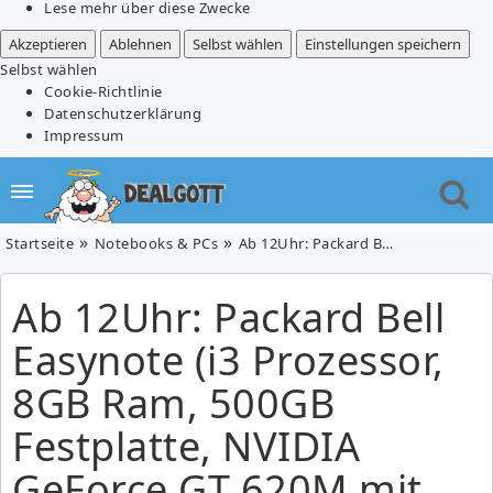
Lese mehr über diese Zwecke
Akzeptieren
Ablehnen
Selbst wählen
Einstellungen speichern
Selbst wählen
Cookie-Richtlinie
Datenschutzerklärung
Impressum
Startseite
Notebooks & PCs
Ab 12Uhr: Packard Bell Easynote (i3 Prozessor, 8GB Ram, 500GB Festplatte, NVIDIA GeForce GT 620M mit 1GB Speicher, Windows 8) für 389€
Ab 12Uhr: Packard Bell
Easynote (i3 Prozessor,
8GB Ram, 500GB
Festplatte, NVIDIA
GeForce GT 620M mit