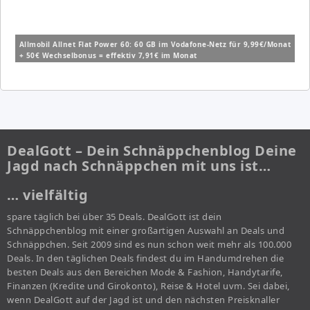
Allmobil Allnet Flat Power 60: 60 GB im Vodafone-Netz für 9,99€/Monat
+ 50€ Wechselbonus = effektiv 7,91€ im Monat
DealGott – Dein Schnäppchenblog Deine
Jagd nach Schnäppchen mit uns ist…
… vielfältig
spare täglich bei über 35 Deals. DealGott ist dein
Schnäppchenblog mit einer großartigen Auswahl an Deals und
Schnäppchen. Seit 2009 sind es nun schon weit mehr als 100.000
Deals. In den täglichen Deals findest du im Handumdrehen die
besten Deals aus den Bereichen Mode & Fashion, Handytarife,
Finanzen (Kredite und Girokonto), Reise & Hotel uvm. Sei dabei,
wenn DealGott auf der Jagd ist und den nächsten Preisknaller