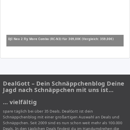
DJI Neo 2 Fly More Combo (RC-N3) für 309,00€ (Vergleich: 359,00€)
DealGott – Dein Schnäppchenblog Deine
Jagd nach Schnäppchen mit uns ist…
… vielfältig
spare täglich bei über 35 Deals. DealGott ist dein
Schnäppchenblog mit einer großartigen Auswahl an Deals und
Schnäppchen. Seit 2009 sind es nun schon weit mehr als 100.000
Deals. In den täglichen Deals findest du im Handumdrehen die