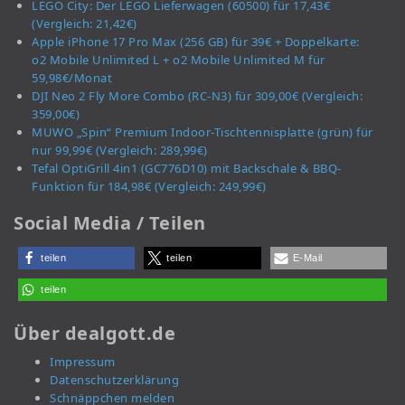
LEGO City: Der LEGO Lieferwagen (60500) für 17,43€
(Vergleich: 21,42€)
Apple iPhone 17 Pro Max (256 GB) für 39€ + Doppelkarte:
o2 Mobile Unlimited L + o2 Mobile Unlimited M für
59,98€/Monat
DJI Neo 2 Fly More Combo (RC-N3) für 309,00€ (Vergleich:
359,00€)
MUWO „Spin“ Premium Indoor-Tischtennisplatte (grün) für
nur 99,99€ (Vergleich: 289,99€)
Tefal OptiGrill 4in1 (GC776D10) mit Backschale & BBQ-
Funktion für 184,98€ (Vergleich: 249,99€)
Social Media / Teilen
teilen
teilen
E-Mail
teilen
Über dealgott.de
Impressum
Datenschutzerklärung
Schnäppchen melden