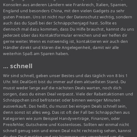
Konsolen aus anderen Ländern wie Frankreich, Italien, Spanien,
England und besonders China, mit den vielen Gadgets zu sehr
guten Preisen. Uns ist nicht nur der Datenschutz wichtig, sondern
auch das du Spaß bei der Schnäppchenjagd hast. Sollte es
dennoch mal dazu kommen, dass Du Hilfe brauchst, kannst du uns
jederzeit über das Kontaktformular erreichen und wir helfen dir
gerne weiter. Wenn es notwendig ist, kontaktieren wir auch den
Händler direkt und klären die Angelegenheit, damit wir alle
weiterhin Spaß am Sparen haben.
… schnell
Wir sind schnell, geben unser Bestes und das täglich von 8 bis 1
Uhr. Mit DealGott bist du immer auf dem aktuellsten Stand. Du
musst weder lange auf die nächsten Deals warten, noch dich
sorgen, dass du einen Deal verpasst. Viele der Rabattaktionen und
Schnäppchen sind befristetet oder binnen weniger Minuten
ausverkauft. Das heißt, du musst bei einigen Deals schnell sein,
denn sonst ist alles weg. Das ist oft der Fall bei Schnäppchen aus
Kategorien wie zum Beispiel Handyverträge, Finanzen, oder
Preisfehler, Gutscheine und Kostenloses. Sollten wir einmal nicht
schnell genug sein und einen Deal nicht rechtzeitig sehen, kannst
du den Deal melden und wir kümmern uns umgehend um die