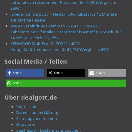
automatisch rotierendem Pizzastein für 299€ (Vergleich:
399€)
[wieder da] waipu.tv + Netflix: 50% Rabatt für 12 Monate
auf diverse Pakete
WAGO Verbindungsklemmen 221-413 COMPACT
Kabelverbinder für alle Leiterarten bis 4 mm² (50 Stück) für
14,99€ (Vergleich: 23,15€)
KENWOOD MultiPro Go FDP22.140GY
Kompaktküchenmaschine für 64,98€ (Vergleich: 89€)
Social Media / Teilen
teilen
teilen
E-Mail
teilen
Über dealgott.de
Impressum
Datenschutzerklärung
Schnäppchen melden
Newsletter
dealhai.de – Deals & Schnäppchen