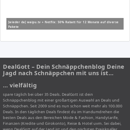
[wieder da] waipu.tv + Netflix: 50% Rabatt für 12 Monate auf diverse
Pakete
DealGott – Dein Schnäppchenblog Deine
Jagd nach Schnäppchen mit uns ist…
… vielfältig
spare täglich bei über 35 Deals. DealGott ist dein
Schnäppchenblog mit einer großartigen Auswahl an Deals und
Schnäppchen. Seit 2009 sind es nun schon weit mehr als 100.000
Deals. In den täglichen Deals findest du im Handumdrehen die
besten Deals aus den Bereichen Mode & Fashion, Handytarife,
Finanzen (Kredite und Girokonto), Reise & Hotel uvm. Sei dabei,
wenn DealGott auf der Jagd ist und den nächsten Preisknaller