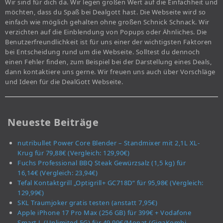
Wir sind für dich da. Wir legen großen Wert auf die Einfachheit und
möchten, dass du Spaß bei Dealgott hast. Die Webseite wird so
einfach wie möglich gehalten ohne großen Schnick Schnack. Wir
verzichten auf die Einblendung von Popups oder Ähnliches. Die
Benutzerfreundlichkeit ist für uns einer der wichtigsten Faktoren
bei Entscheidung rund um die Webseite. Solltest du dennoch
einen Fehler finden, zum Beispiel bei der Darstellung eines Deals,
dann kontaktiere uns gerne. Wir freuen uns auch über Vorschläge
und Ideen für die DealGott Webseite.
Neueste Beiträge
nutribullet Power Core Blender – Standmixer mit 2,1L XL-
Krug für 79,88€ (Vergleich: 129,90€)
Fuchs Professional BBQ Steak Gewürzsalz (1,5 kg) für
16,14€ (Vergleich: 23,94€)
Tefal Kontaktgrill „Optigrill+ GC718D“ für 95,98€ (Vergleich:
129,99€)
SKL Traumjoker gratis testen (anstatt 7,95€)
Apple iPhone 17 Pro Max (256 GB) für 399€ + Vodafone
Smart L (Unlimited 5G) für 49,99€/Monat (GigaKombi