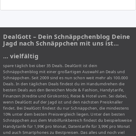
DealGott – Dein Schnäppchenblog Deine
Jagd nach Schnäppchen mit uns ist…
… vielfältig
spare täglich bei über 35 Deals. DealGott ist dein
Schnäppchenblog mit einer großartigen Auswahl an Deals und
Schnäppchen. Seit 2009 sind es nun schon weit mehr als 100.000
Deals. In den täglichen Deals findest du im Handumdrehen die
besten Deals aus den Bereichen Mode & Fashion, Handytarife,
Finanzen (Kredite und Girokonto), Reise & Hotel uvm. Sei dabei,
wenn DealGott auf der Jagd ist und den nächsten Preisknaller
findet. Bei DealGott findest du nur Schnäppchen, die mindestens
10% unter dem besten Preisvergleich liegen. Unter den besten
Schnäppchen aus dem Mobilfunkbereich findest du beispielsweise
Handytarife für 1,99€ pro Monat, Datentarife für 3,99€ pro Monat
und auch Smartphones zu Bestpreisen. Das alles und noch viel