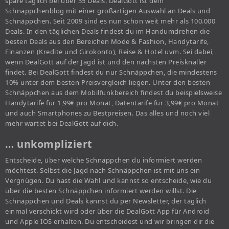
spare täglich bei über 35 Deals. DealGott ist dein
Schnäppchenblog mit einer großartigen Auswahl an Deals und
Schnäppchen. Seit 2009 sind es nun schon weit mehr als 100.000
Deals. In den täglichen Deals findest du im Handumdrehen die
besten Deals aus den Bereichen Mode & Fashion, Handytarife,
Finanzen (Kredite und Girokonto), Reise & Hotel uvm. Sei dabei,
wenn DealGott auf der Jagd ist und den nächsten Preisknaller
findet. Bei DealGott findest du nur Schnäppchen, die mindestens
10% unter dem besten Preisvergleich liegen. Unter den besten
Schnäppchen aus dem Mobilfunkbereich findest du beispielsweise
Handytarife für 1,99€ pro Monat, Datentarife für 3,99€ pro Monat
und auch Smartphones zu Bestpreisen. Das alles und noch viel
mehr wartet bei DealGott auf dich.
… unkompliziert
Entscheide, über welche Schnäppchen du informiert werden
möchtest. Selbst die Jagd nach Schnäppchen ist mit uns ein
Vergnügen. Du hast die Wahl und kannst so entscheide, wie du
über die besten Schnäppchen informiert werden willst. Die
Schnäppchen und Deals kannst du per Newsletter, der täglich
einmal verschickt wird oder über die DealGott App für Android
und Apple IOS erhalten. Du entscheidest und wir bringen dir die