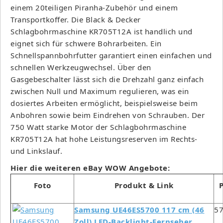
einem 20teiligen Piranha-Zubehör und einem
Transportkoffer. Die Black & Decker
Schlagbohrmaschine KR705T12A ist handlich und
eignet sich für schwere Bohrarbeiten. Ein
Schnellspannbohrfutter garantiert einen einfachen und
schnellen Werkzeugwechsel. Über den
Gasgebeschalter lässt sich die Drehzahl ganz einfach
zwischen Null und Maximum regulieren, was ein
dosiertes Arbeiten ermöglicht, beispielsweise beim
Anbohren sowie beim Eindrehen von Schrauben. Der
750 Watt starke Motor der Schlagbohrmaschine
KR705T12A hat hohe Leistungsreserven im Rechts-
und Linkslauf.
Hier die weiteren eBay WOW Angebote:
Foto
Produkt & Link
P
Samsung UE46ES5700 117 cm (46
57
Zoll) LED-Backlight-Fernseher,