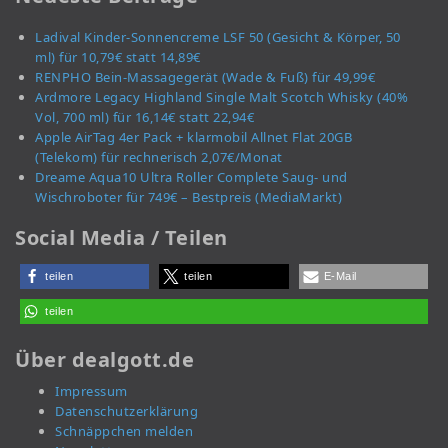
Ladival Kinder-Sonnencreme LSF 50 (Gesicht & Körper, 50
ml) für 10,79€ statt 14,89€
RENPHO Bein-Massagegerät (Wade & Fuß) für 49,99€
Ardmore Legacy Highland Single Malt Scotch Whisky (40%
Vol, 700 ml) für 16,14€ statt 22,94€
Apple AirTag 4er Pack + klarmobil Allnet Flat 20GB
(Telekom) für rechnerisch 2,07€/Monat
Dreame Aqua10 Ultra Roller Complete Saug- und
Wischroboter für 749€ – Bestpreis (MediaMarkt)
Social Media / Teilen
teilen
teilen
E-Mail
teilen
Über dealgott.de
Impressum
Datenschutzerklärung
Schnäppchen melden