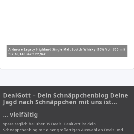
Ardmore Legacy Highland Single Malt Scotch Whisky (40% Vol, 700 ml)
für 16,14€ statt 22,94€
DealGott – Dein Schnäppchenblog Deine
Jagd nach Schnäppchen mit uns ist…
… vielfältig
spare täglich bei über 35 Deals. DealGott ist dein
Schnäppchenblog mit einer großartigen Auswahl an Deals und