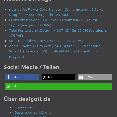
nutribullet Power Core Blender – Standmixer mit 2,1L XL-
Krug für 79,88€ (Vergleich: 129,90€)
Fuchs Professional BBQ Steak Gewürzsalz (1,5 kg) für
16,14€ (Vergleich: 23,94€)
Tefal Kontaktgrill „Optigrill+ GC718D“ für 95,98€ (Vergleich:
129,99€)
SKL Traumjoker gratis testen (anstatt 7,95€)
Apple iPhone 17 Pro Max (256 GB) für 399€ + Vodafone
Smart L (Unlimited 5G) für 49,99€/Monat (GigaKombi
möglich)
Social Media / Teilen
teilen
teilen
E-Mail
teilen
Über dealgott.de
Impressum
Datenschutzerklärung