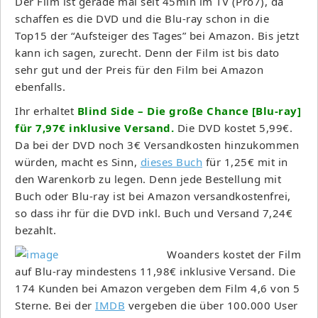
Der Film ist gerade mal seit 45min im TV (Pro7), da
schaffen es die DVD und die Blu-ray schon in die
Top15 der “Aufsteiger des Tages” bei Amazon. Bis jetzt
kann ich sagen, zurecht. Denn der Film ist bis dato
sehr gut und der Preis für den Film bei Amazon
ebenfalls.
Ihr erhaltet
Blind Side – Die große Chance [Blu-ray]
für 7,97€ inklusive Versand.
Die DVD kostet 5,99€.
Da bei der DVD noch 3€ Versandkosten hinzukommen
würden, macht es Sinn,
dieses Buch
für 1,25€ mit in
den Warenkorb zu legen. Denn jede Bestellung mit
Buch oder Blu-ray ist bei Amazon versandkostenfrei,
so dass ihr für die DVD inkl. Buch und Versand 7,24€
bezahlt.
Woanders kostet der Film
auf Blu-ray mindestens 11,98€ inklusive Versand. Die
174 Kunden bei Amazon vergeben dem Film 4,6 von 5
Sterne. Bei der
IMDB
vergeben die über 100.000 User