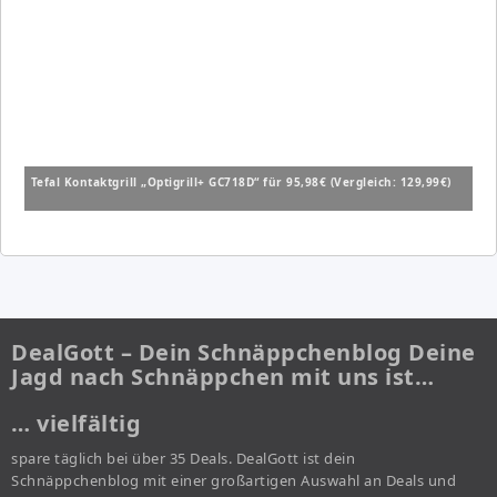
Tefal Kontaktgrill „Optigrill+ GC718D“ für 95,98€ (Vergleich: 129,99€)
DealGott – Dein Schnäppchenblog Deine
Jagd nach Schnäppchen mit uns ist…
… vielfältig
spare täglich bei über 35 Deals. DealGott ist dein
Schnäppchenblog mit einer großartigen Auswahl an Deals und