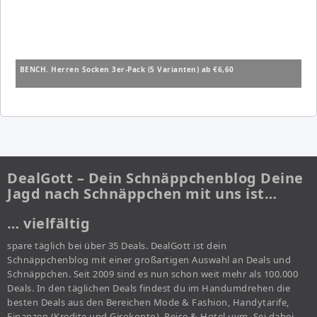
BENCH. Herren Socken 3er-Pack (5 Varianten) ab €6,60
DealGott – Dein Schnäppchenblog Deine
Jagd nach Schnäppchen mit uns ist…
… vielfältig
spare täglich bei über 35 Deals. DealGott ist dein
Schnäppchenblog mit einer großartigen Auswahl an Deals und
Schnäppchen. Seit 2009 sind es nun schon weit mehr als 100.000
Deals. In den täglichen Deals findest du im Handumdrehen die
besten Deals aus den Bereichen Mode & Fashion, Handytarife,
Finanzen (Kredite und Girokonto), Reise & Hotel uvm. Sei dabei,