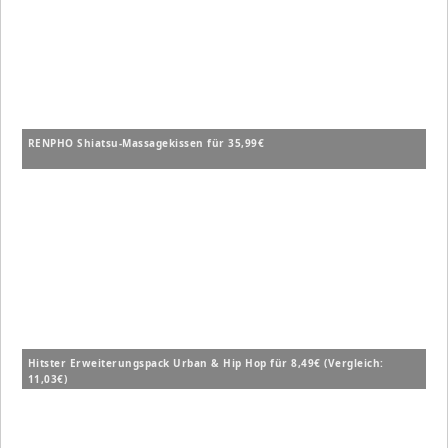
RENPHO Shiatsu-Massagekissen für 35,99€
Hitster Erweiterungspack Urban & Hip Hop für 8,49€ (Vergleich:
11,03€)