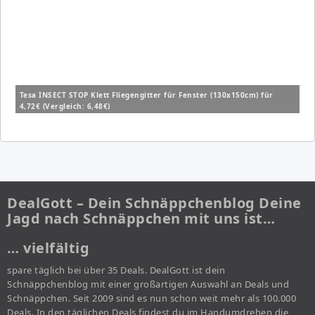
Tesa INSECT STOP Klett Fliegengitter für Fenster (130x150cm) für
4,72€ (Vergleich: 6,48€)
DealGott – Dein Schnäppchenblog Deine
Jagd nach Schnäppchen mit uns ist…
… vielfältig
spare täglich bei über 35 Deals. DealGott ist dein
Schnäppchenblog mit einer großartigen Auswahl an Deals und
Schnäppchen. Seit 2009 sind es nun schon weit mehr als 100.000
Deals. In den täglichen Deals findest du im Handumdrehen die