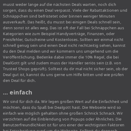
musst weder lange auf die nächsten Deals warten, noch dich
sorgen, dass du einen Deal verpasst. Viele der Rabattaktionen und
Schnäppchen sind befristetet oder binnen weniger Minuten
ausverkauft. Das heißt, du musst bei einigen Deals schnell sein,
denn sonst ist alles weg. Das ist oft der Fall bei Schnäppchen aus
Kategorien wie zum Beispiel Handyverträge, Finanzen, oder
Preisfehler, Gutscheine und Kostenloses. Sollten wir einmal nicht
schnell genug sein und einen Deal nicht rechtzeitig sehen, kannst
du den Deal melden und wir kümmern uns umgehend um die
Veröffentlichung. Bedenke dabei immer die 10% Regel, die bei
DealGott gilt und zudem muss der Händler seriös sein (z.B. von
Trusted Shops geprüft). Solltest du dir mal nicht sicher sein, ob der
Deal gut ist, kannst du uns gerne um Hilfe bitten und wie prüfen
den Deal für dich.
… einfach
Wir sind für dich da. Wir legen großen Wert auf die Einfachheit und
möchten, dass du Spaß bei Dealgott hast. Die Webseite wird so
einfach wie möglich gehalten ohne großen Schnick Schnack. Wir
verzichten auf die Einblendung von Popups oder Ähnliches. Die
Benutzerfreundlichkeit ist für uns einer der wichtigsten Faktoren
bei Entscheidung rund um die Webseite. Solltest du dennoch