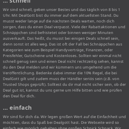
… schnell
Wir sind schnell, geben unser Bestes und das täglich von 8 bis 1
Uhr. Mit DealGott bist du immer auf dem aktuellsten Stand. Du
musst weder lange auf die nächsten Deals warten, noch dich
sorgen, dass du einen Deal verpasst. Viele der Rabattaktionen und
Schnäppchen sind befristetet oder binnen weniger Minuten
ausverkauft. Das heißt, du musst bei einigen Deals schnell sein,
denn sonst ist alles weg. Das ist oft der Fall bei Schnäppchen aus
Kategorien wie zum Beispiel Handyverträge, Finanzen, oder
Preisfehler, Gutscheine und Kostenloses. Sollten wir einmal nicht
schnell genug sein und einen Deal nicht rechtzeitig sehen, kannst
du den Deal melden und wir kümmern uns umgehend um die
Veröffentlichung. Bedenke dabei immer die 10% Regel, die bei
DealGott gilt und zudem muss der Händler seriös sein (z.B. von
Trusted Shops geprüft). Solltest du dir mal nicht sicher sein, ob der
Deal gut ist, kannst du uns gerne um Hilfe bitten und wie prüfen
den Deal für dich.
… einfach
Wir sind für dich da. Wir legen großen Wert auf die Einfachheit und
möchten, dass du Spaß bei Dealgott hast. Die Webseite wird so
einfach wie möglich gehalten ohne großen Schnick Schnack. Wir