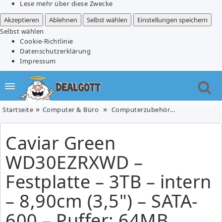
Lese mehr über diese Zwecke
Akzeptieren
Ablehnen
Selbst wählen
Einstellungen speichern
Selbst wählen
Cookie-Richtlinie
Datenschutzerklärung
Impressum
Startseite
Computer & Büro
Computerzubehör
Caviar Green 
Caviar Green
WD30EZRXWD –
Festplatte – 3TB – intern
– 8,90cm (3,5") – SATA-
600 – Puffer: 64MB