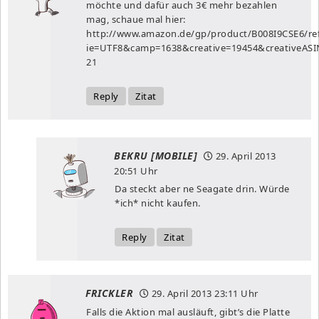
möchte und dafür auch 3€ mehr bezahlen
mag, schaue mal hier:
http://www.amazon.de/gp/product/B008I9CSE6/ref=
ie=UTF8&camp=1638&creative=19454&creativeASI
21
Reply
Zitat
BEKRU [MOBILE]
29. April 2013
20:51 Uhr
Da steckt aber ne Seagate drin. Würde
*ich* nicht kaufen.
Reply
Zitat
FRICKLER
29. April 2013
23:11 Uhr
Falls die Aktion mal ausläuft, gibt’s die Platte