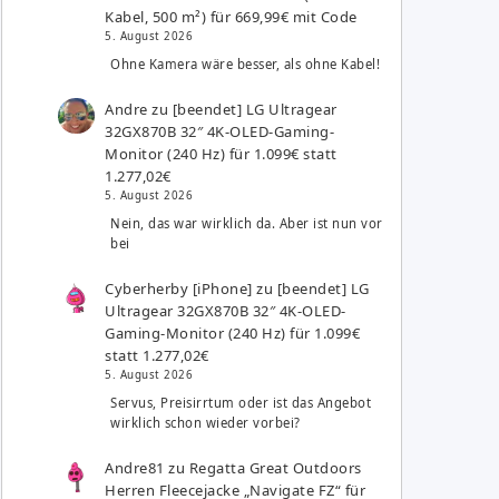
Kabel, 500 m²) für 669,99€ mit Code
5. August 2026
Ohne Kamera wäre besser, als ohne Kabel!
Andre
zu
[beendet] LG Ultragear
32GX870B 32″ 4K-OLED-Gaming-
Monitor (240 Hz) für 1.099€ statt
1.277,02€
5. August 2026
Nein, das war wirklich da. Aber ist nun vor
bei
Cyberherby [iPhone]
zu
[beendet] LG
Ultragear 32GX870B 32″ 4K-OLED-
Gaming-Monitor (240 Hz) für 1.099€
statt 1.277,02€
5. August 2026
Servus, Preisirrtum oder ist das Angebot
wirklich schon wieder vorbei?
Andre81
zu
Regatta Great Outdoors
Herren Fleecejacke „Navigate FZ“ für