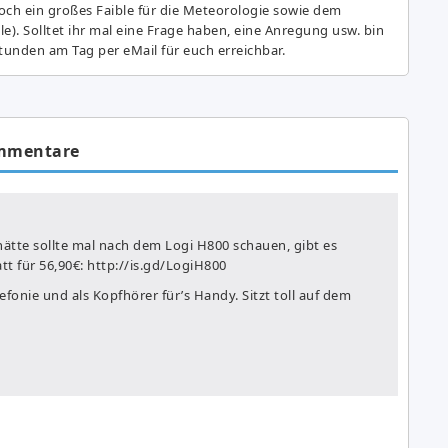
ch ein großes Fai­ble für die Meteorologie sowie dem
e). Solltet ihr mal eine Frage haben, eine Anregung usw. bin
tunden am Tag per eMail für euch erreichbar.
mmentare
ätte sollte mal nach dem Logi H800 schauen, gibt es
t für 56,90€:
http://is.gd/LogiH800
efonie und als Kopfhörer für’s Handy. Sitzt toll auf dem