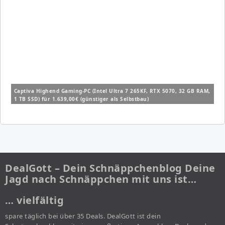
Captiva Highend Gaming-PC (Intel Ultra 7 265KF, RTX 5070, 32 GB RAM,
1 TB SSD) für 1.639,00€ (günstiger als Selbstbau)
DealGott – Dein Schnäppchenblog Deine
Jagd nach Schnäppchen mit uns ist…
… vielfältig
spare täglich bei über 35 Deals. DealGott ist dein