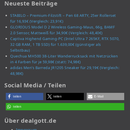
Neueste Beiträge
STABILO – Premium-Filzstift – Pen 68 ARTY, 25er Rollerset
für 16,93€ (Vergleich: 23,91€)
GLORIOUS Model D 2 Wireless Gaming-Maus, 66g, BAMF
2.0 Sensor, Mattweiß für 34,90€ (Vergleich: 48,40€)
Captiva Highend Gaming-PC (Intel Ultra 7 265KF, RTX 5070,
32 GB RAM, 1 TB SSD) für 1.639,00€ (günstiger als
Selbstbau)
Quechua MH500 38-Liter Wanderrucksack mit Netzrücken
in 4 Farben für je 59,98€ (statt: 74,98€)
adidas Men’s Barreda JR1205 Sneaker für 29,19€ (Vergleich:
48,98€)
Social Media / Teilen
teilen
teilen
E-Mail
teilen
Über dealgott.de
Impressum