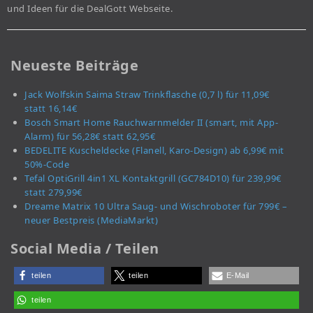
und Ideen für die DealGott Webseite.
Neueste Beiträge
Jack Wolfskin Saima Straw Trinkflasche (0,7 l) für 11,09€
statt 16,14€
Bosch Smart Home Rauchwarnmelder II (smart, mit App-
Alarm) für 56,28€ statt 62,95€
BEDELITE Kuscheldecke (Flanell, Karo-Design) ab 6,99€ mit
50%-Code
Tefal OptiGrill 4in1 XL Kontaktgrill (GC784D10) für 239,99€
statt 279,99€
Dreame Matrix 10 Ultra Saug- und Wischroboter für 799€ –
neuer Bestpreis (MediaMarkt)
Social Media / Teilen
teilen
teilen
E-Mail
teilen