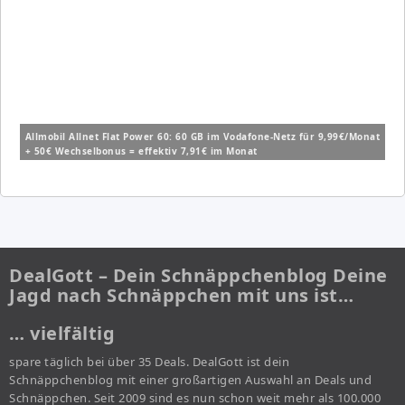
Allmobil Allnet Flat Power 60: 60 GB im Vodafone-Netz für 9,99€/Monat
+ 50€ Wechselbonus = effektiv 7,91€ im Monat
DealGott – Dein Schnäppchenblog Deine
Jagd nach Schnäppchen mit uns ist…
… vielfältig
spare täglich bei über 35 Deals. DealGott ist dein
Schnäppchenblog mit einer großartigen Auswahl an Deals und
Schnäppchen. Seit 2009 sind es nun schon weit mehr als 100.000