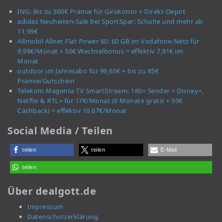
ING: Bis zu 300€ Prämie für Girokonto + Direkt-Depot
adidas Neuheiten-Sale bei SportSpar: Schuhe und mehr ab
11,99€
Allmobil Allnet Flat Power 60: 60 GB im Vodafone-Netz für
9,99€/Monat + 50€ Wechselbonus = effektiv 7,91€ im
Monat
outdoor im Jahresabo für 99,65€ + bis zu 85€
Prämie/Gutschein
Telekom Magenta TV SmartStream: 180+ Sender + Disney+,
Netflix & RTL+ für 17€/Monat (6 Monate gratis + 50€
Cashback) = effektiv 10,67€/Monat
Social Media / Teilen
teilen
teilen
E-Mail
teilen
Über dealgott.de
Impressum
Datenschutzerklärung