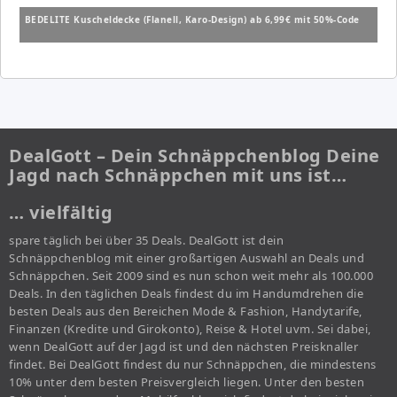
BEDELITE Kuscheldecke (Flanell, Karo-Design) ab 6,99€ mit 50%-Code
DealGott – Dein Schnäppchenblog Deine
Jagd nach Schnäppchen mit uns ist…
… vielfältig
spare täglich bei über 35 Deals. DealGott ist dein
Schnäppchenblog mit einer großartigen Auswahl an Deals und
Schnäppchen. Seit 2009 sind es nun schon weit mehr als 100.000
Deals. In den täglichen Deals findest du im Handumdrehen die
besten Deals aus den Bereichen Mode & Fashion, Handytarife,
Finanzen (Kredite und Girokonto), Reise & Hotel uvm. Sei dabei,
wenn DealGott auf der Jagd ist und den nächsten Preisknaller
findet. Bei DealGott findest du nur Schnäppchen, die mindestens
10% unter dem besten Preisvergleich liegen. Unter den besten