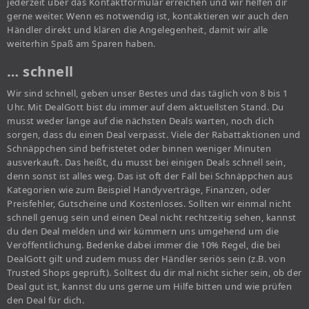
jederzeit über das Kontaktformular erreichen und wir helfen dir
gerne weiter. Wenn es notwendig ist, kontaktieren wir auch den
Händler direkt und klären die Angelegenheit, damit wir alle
weiterhin Spaß am Sparen haben.
… schnell
Wir sind schnell, geben unser Bestes und das täglich von 8 bis 1
Uhr. Mit DealGott bist du immer auf dem aktuellsten Stand. Du
musst weder lange auf die nächsten Deals warten, noch dich
sorgen, dass du einen Deal verpasst. Viele der Rabattaktionen und
Schnäppchen sind befristetet oder binnen weniger Minuten
ausverkauft. Das heißt, du musst bei einigen Deals schnell sein,
denn sonst ist alles weg. Das ist oft der Fall bei Schnäppchen aus
Kategorien wie zum Beispiel Handyverträge, Finanzen, oder
Preisfehler, Gutscheine und Kostenloses. Sollten wir einmal nicht
schnell genug sein und einen Deal nicht rechtzeitig sehen, kannst
du den Deal melden und wir kümmern uns umgehend um die
Veröffentlichung. Bedenke dabei immer die 10% Regel, die bei
DealGott gilt und zudem muss der Händler seriös sein (z.B. von
Trusted Shops geprüft). Solltest du dir mal nicht sicher sein, ob der
Deal gut ist, kannst du uns gerne um Hilfe bitten und wie prüfen
den Deal für dich.