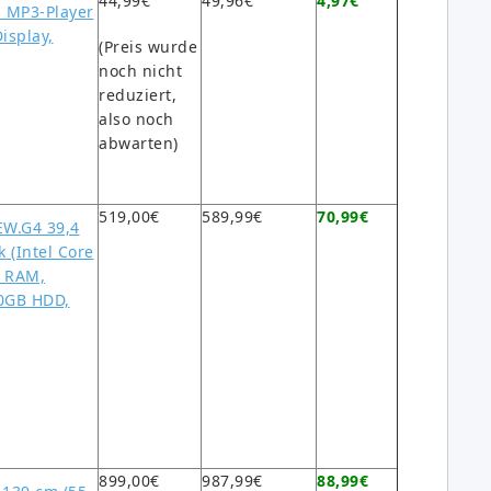
44,99€
49,96€
4,97€
p MP3-Player
Display,
(Preis wurde
noch nicht
reduziert,
also noch
abwarten)
519,00€
589,99€
70,99€
W.G4 39,4
k (Intel Core
B RAM,
0GB HDD,
899,00€
987,99€
88,99€