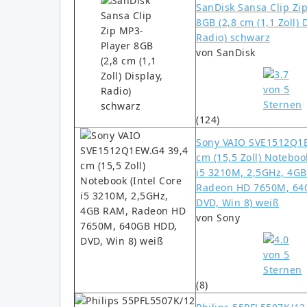
SanDisk Sansa Clip Zi
8GB (2,8 cm (1,1 Zoll) 
Radio) schwarz
von SanDisk
(124)
Sony VAIO SVE1512Q1E
cm (15,5 Zoll) Noteboo
i5 3210M, 2,5GHz, 4G
Radeon HD 7650M, 64
DVD, Win 8) weiß
von Sony
(8)