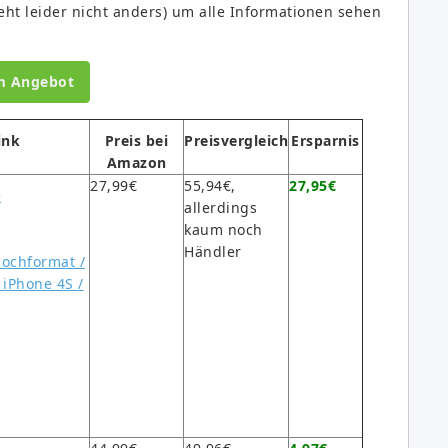
geht leider nicht anders) um alle Informationen sehen
m Angebot
ink
Preis bei
Preisvergleich
Ersparnis
Amazon
27,99€
55,94€,
27,95€
e
allerdings
kaum noch
Händler
Hochformat /
 iPhone 4S /