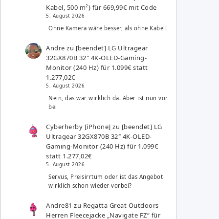
Kabel, 500 m²) für 669,99€ mit Code
5. August 2026
Ohne Kamera wäre besser, als ohne Kabel!
Andre
zu
[beendet] LG Ultragear
32GX870B 32″ 4K-OLED-Gaming-
Monitor (240 Hz) für 1.099€ statt
1.277,02€
5. August 2026
Nein, das war wirklich da. Aber ist nun vor
bei
Cyberherby [iPhone]
zu
[beendet] LG
Ultragear 32GX870B 32″ 4K-OLED-
Gaming-Monitor (240 Hz) für 1.099€
statt 1.277,02€
5. August 2026
Servus, Preisirrtum oder ist das Angebot
wirklich schon wieder vorbei?
Andre81
zu
Regatta Great Outdoors
Herren Fleecejacke „Navigate FZ“ für