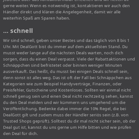
gerne weiter. Wenn es notwendig ist, kontaktieren wir auch den
Händler direkt und klären die Angelegenheit, damit wir alle
weiterhin Spaß am Sparen haben.
… schnell
Wir sind schnell, geben unser Bestes und das täglich von 8 bis 1
Uhr. Mit DealGott bist du immer auf dem aktuellsten Stand. Du
musst weder lange auf die nächsten Deals warten, noch dich
sorgen, dass du einen Deal verpasst. Viele der Rabattaktionen und
Schnäppchen sind befristetet oder binnen weniger Minuten
ausverkauft. Das heißt, du musst bei einigen Deals schnell sein,
denn sonst ist alles weg. Das ist oft der Fall bei Schnäppchen aus
Kategorien wie zum Beispiel Handyverträge, Finanzen, oder
Preisfehler, Gutscheine und Kostenloses. Sollten wir einmal nicht
schnell genug sein und einen Deal nicht rechtzeitig sehen, kannst
du den Deal melden und wir kümmern uns umgehend um die
Veröffentlichung. Bedenke dabei immer die 10% Regel, die bei
DealGott gilt und zudem muss der Händler seriös sein (z.B. von
Trusted Shops geprüft). Solltest du dir mal nicht sicher sein, ob der
Deal gut ist, kannst du uns gerne um Hilfe bitten und wie prüfen
den Deal für dich.