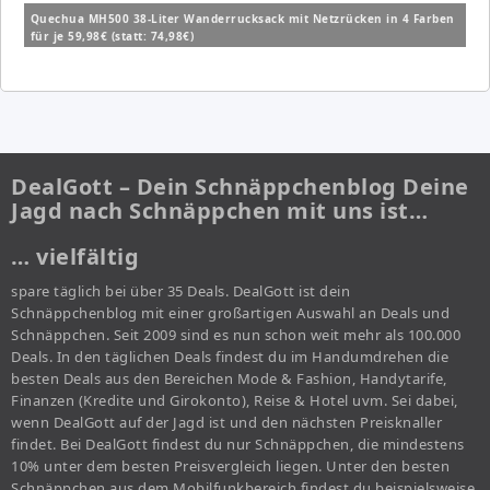
Quechua MH500 38-Liter Wanderrucksack mit Netzrücken in 4 Farben
für je 59,98€ (statt: 74,98€)
DealGott – Dein Schnäppchenblog Deine
Jagd nach Schnäppchen mit uns ist…
… vielfältig
spare täglich bei über 35 Deals. DealGott ist dein
Schnäppchenblog mit einer großartigen Auswahl an Deals und
Schnäppchen. Seit 2009 sind es nun schon weit mehr als 100.000
Deals. In den täglichen Deals findest du im Handumdrehen die
besten Deals aus den Bereichen Mode & Fashion, Handytarife,
Finanzen (Kredite und Girokonto), Reise & Hotel uvm. Sei dabei,
wenn DealGott auf der Jagd ist und den nächsten Preisknaller
findet. Bei DealGott findest du nur Schnäppchen, die mindestens
10% unter dem besten Preisvergleich liegen. Unter den besten
Schnäppchen aus dem Mobilfunkbereich findest du beispielsweise