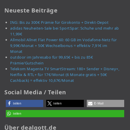
Neueste Beiträge
ING: Bis zu 300€ Prämie für Girokonto + Direkt-Depot
adidas Neuheiten-Sale bei SportSpar: Schuhe und mehr ab
11,99€
Allmobil Allnet Flat Power 60: 60 GB im Vodafone-Netz für
9,99€/Monat + 50€ Wechselbonus = effektiv 7,91€ im
Monat
outdoor im Jahresabo für 99,65€ + bis zu 85€
Prämie/Gutschein
Telekom Magenta TV SmartStream: 180+ Sender + Disney+,
Netflix & RTL+ für 17€/Monat (6 Monate gratis + 50€
Cashback) = effektiv 10,67€/Monat
Social Media / Teilen
teilen
teilen
E-Mail
teilen
Über dealgott.de