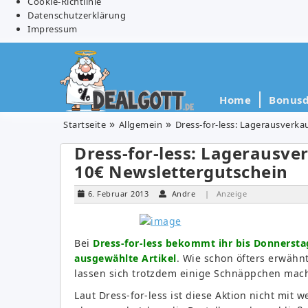
Cookie-Richtlinie
Datenschutzerklärung
Impressum
Home
Bonusd
Startseite
Allgemein
Dress-for-less: Lagerausverka
Dress-for-less: Lagerausve
10€ Newslettergutschein
6. Februar 2013
Andre
| Anzeige
Bei
Dress-for-less bekommt ihr bis Donnersta
ausgewählte Artikel
. Wie schon öfters erwähnt
lassen sich trotzdem einige Schnäppchen mache
Laut Dress-for-less ist diese Aktion nicht mit 