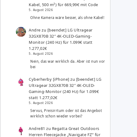
Kabel, 500 m²) für 669,99€ mit Code
5. August 2026
Ohne Kamera wäre besser, als ohne Kabel!
Andre
zu
[beendet] LG Ultragear
32GX870B 32″ 4K-OLED-Gaming-
Monitor (240 Hz) für 1.099€ statt
1.277,02€
5. August 2026
Nein, das war wirklich da. Aber ist nun vor
bei
Cyberherby [iPhone]
zu
[beendet] LG
Ultragear 32GX870B 32″ 4K-OLED-
Gaming-Monitor (240 Hz) für 1.099€
statt 1.277,02€
5. August 2026
Servus, Preisirrtum oder ist das Angebot
wirklich schon wieder vorbei?
Andre81
zu
Regatta Great Outdoors
Herren Fleecejacke „Navigate FZ“ für