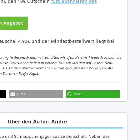
en), den 10€ Gutschein
fürs abonnieren des
m Angebot
auschal 4,90€ und der Mindestbestellwert liegt bei
tung in Anspruch nimmst, erhalten wir oftmals eine kleine Provision als
diese Provisionen haben in keinem Fall Auswirkung auf unsere Deal-
Als Amazon-Partner verdienen wir an qualifizierten Verkäufen. Als
 Du einen Kauf tätigst.
E-Mail
teilen
Über den Autor: Andre
de und Schnäppchenjäger aus Leidenschaft. Neben den