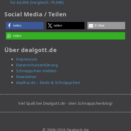
für 64,99€ (Vergleich: 79,99€)
Social Media / Teilen
teilen
teilen
E-Mail
teilen
Über dealgott.de
Impressum
Datenschutzerklärung
Schnäppchen melden
Newsletter
dealhai.de – Deals & Schnäppchen
Viel Spaß bei Dealgott.de - dein Schnäppchenblog!
© 2009-2026 Dealgott.de