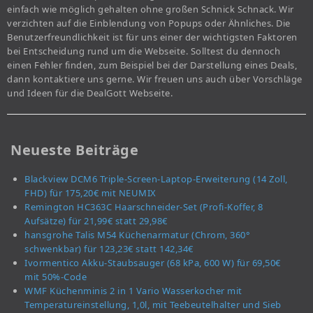
einfach wie möglich gehalten ohne großen Schnick Schnack. Wir
verzichten auf die Einblendung von Popups oder Ähnliches. Die
Benutzerfreundlichkeit ist für uns einer der wichtigsten Faktoren
bei Entscheidung rund um die Webseite. Solltest du dennoch
einen Fehler finden, zum Beispiel bei der Darstellung eines Deals,
dann kontaktiere uns gerne. Wir freuen uns auch über Vorschläge
und Ideen für die DealGott Webseite.
Neueste Beiträge
Blackview DCM6 Triple-Screen-Laptop-Erweiterung (14 Zoll,
FHD) für 175,20€ mit NEUMIX
Remington HC363C Haarschneider-Set (Profi-Koffer, 8
Aufsätze) für 21,99€ statt 29,98€
hansgrohe Talis M54 Küchenarmatur (Chrom, 360°
schwenkbar) für 123,23€ statt 142,34€
Ivormentico Akku-Staubsauger (68 kPa, 600 W) für 69,50€
mit 50%-Code
WMF Küchenminis 2 in 1 Vario Wasserkocher mit
Temperatureinstellung, 1,0l, mit Teebeutelhalter und Sieb