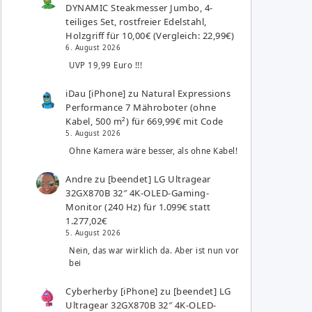
DYNAMIC Steakmesser Jumbo, 4-
teiliges Set, rostfreier Edelstahl,
Holzgriff für 10,00€ (Vergleich: 22,99€)
6. August 2026
UVP 19,99 Euro !!!
iDau [iPhone]
zu
Natural Expressions
Performance 7 Mähroboter (ohne
Kabel, 500 m²) für 669,99€ mit Code
5. August 2026
Ohne Kamera wäre besser, als ohne Kabel!
Andre
zu
[beendet] LG Ultragear
32GX870B 32″ 4K-OLED-Gaming-
Monitor (240 Hz) für 1.099€ statt
1.277,02€
5. August 2026
Nein, das war wirklich da. Aber ist nun vor
bei
Cyberherby [iPhone]
zu
[beendet] LG
Ultragear 32GX870B 32″ 4K-OLED-