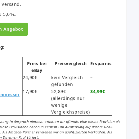
e Versand.
u 5,01€.
m Angebot
g:
Preis bei
Preisvergleich
Ersparnis
eBay
24,90€
kein Vergleich
–
gefunden
17,90€
52,89€
34,99€
henmesser
(allerdings nur
wenige
Vergleichspreise)
tung in Anspruch nimmst, erhalten wir oftmals eine kleine Provision als
diese Provisionen haben in keinem Fall Auswirkung auf unsere Deal-
Als Amazon-Partner verdienen wir an qualifizierten Verkäufen. Als
 Du einen Kauf tätigst.