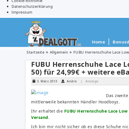
Cookie-Richtlinie
Datenschutzerklärung
Impressum
Home
Bonusd
Startseite
Allgemein
FUBU Herrenschuhe Lace Low S
FUBU Herrenschuhe Lace Lo
50) für 24,99€ + weitere 
3. März 2013
Andre
| Anzeige
Das zweit
mittlerweile bekannten Händler Hoodboyz.
Ihr erhaltet die
FUBU Herrenschuhe Lace Low Sn
Versand
.
Ich bin mir nicht sicher ob es diese Schuhe ni