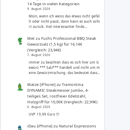
14 Tage in vielen Kategorien
9. August 2026
Moin, wenn ich weiss das etwas nicht gefäl
lt oder nicht passt, dann kann es auch sofo
rt zurück. Viel interessanter finde…
Met
zu
Fuchs Professional BBQ Steak
Gewürzsalz (1,5 kg) für 16,14€
(Vergleich: 23,94€)
7. August 2026
immer zu beachten dass es sich hier um G
ewürz *** Salz*** handelt und nicht um m
eine Gewürzmischung. das bedeutet dass…
Matze [iPhone]
zu
Tramontina
DYNAMIC Steakmesser Jumbo, 4-
teiliges Set, rostfreier Edelstahl,
Holzgriff für 10,00€ (Vergleich: 22,99€)
6. August 2026
UVP 19,99 Euro !!!
iDau [iPhone]
zu
Natural Expressions