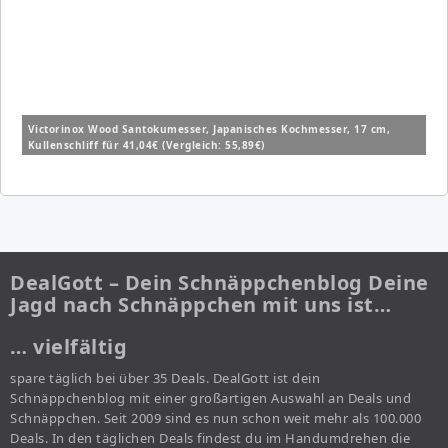
Victorinox Wood Santokumesser, Japanisches Kochmesser, 17 cm,
Kullenschliff für 41,04€ (Vergleich: 55,89€)
DealGott – Dein Schnäppchenblog Deine
Jagd nach Schnäppchen mit uns ist…
… vielfältig
spare täglich bei über 35 Deals. DealGott ist dein
Schnäppchenblog mit einer großartigen Auswahl an Deals und
Schnäppchen. Seit 2009 sind es nun schon weit mehr als 100.000
Deals. In den täglichen Deals findest du im Handumdrehen die