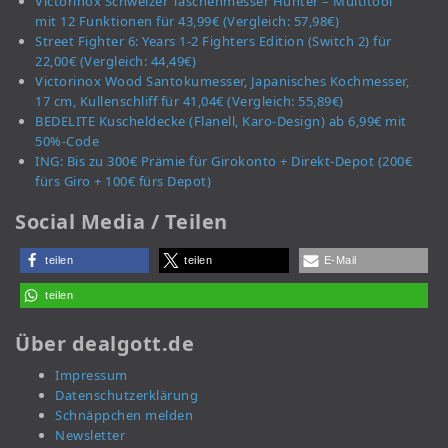
Victorinox Schweizer Taschenmesser Hunter – Multitool
mit 12 Funktionen für 43,99€ (Vergleich: 57,98€)
Street Fighter 6: Years 1-2 Fighters Edition (Switch 2) für
22,00€ (Vergleich: 44,49€)
Victorinox Wood Santokumesser, Japanisches Kochmesser,
17 cm, Kullenschliff für 41,04€ (Vergleich: 55,89€)
BEDELITE Kuscheldecke (Flanell, Karo-Design) ab 6,99€ mit
50%-Code
ING: Bis zu 300€ Prämie für Girokonto + Direkt-Depot (200€
fürs Giro + 100€ fürs Depot)
Social Media / Teilen
teilen
teilen
E-Mail
teilen
Über dealgott.de
Impressum
Datenschutzerklärung
Schnäppchen melden
Newsletter