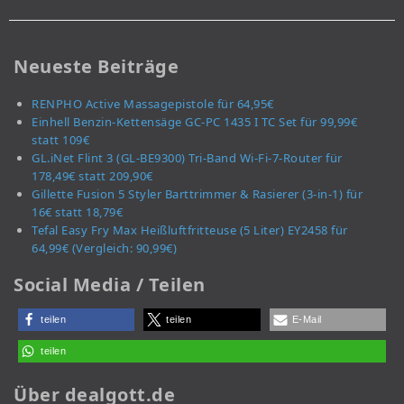
Neueste Beiträge
RENPHO Active Massagepistole für 64,95€
Einhell Benzin-Kettensäge GC-PC 1435 I TC Set für 99,99€
statt 109€
GL.iNet Flint 3 (GL-BE9300) Tri-Band Wi-Fi-7-Router für
178,49€ statt 209,90€
Gillette Fusion 5 Styler Barttrimmer & Rasierer (3-in-1) für
16€ statt 18,79€
Tefal Easy Fry Max Heißluftfritteuse (5 Liter) EY2458 für
64,99€ (Vergleich: 90,99€)
Social Media / Teilen
teilen
teilen
E-Mail
teilen
Über dealgott.de