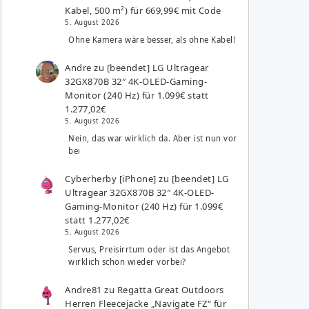
Kabel, 500 m²) für 669,99€ mit Code
5. August 2026
Ohne Kamera wäre besser, als ohne Kabel!
Andre
zu
[beendet] LG Ultragear
32GX870B 32″ 4K-OLED-Gaming-
Monitor (240 Hz) für 1.099€ statt
1.277,02€
5. August 2026
Nein, das war wirklich da. Aber ist nun vor
bei
Cyberherby [iPhone]
zu
[beendet] LG
Ultragear 32GX870B 32″ 4K-OLED-
Gaming-Monitor (240 Hz) für 1.099€
statt 1.277,02€
5. August 2026
Servus, Preisirrtum oder ist das Angebot
wirklich schon wieder vorbei?
Andre81
zu
Regatta Great Outdoors
Herren Fleecejacke „Navigate FZ“ für