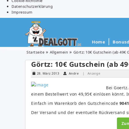
Cookie-Richtlinie
Datenschutzerklärung
Impressum
Home
Bonusd
Startseite
Allgemein
Görtz: 10€ Gutschein (ab 49€ 
Görtz: 10€ Gutschein (ab 4
28. März 2013
Andre
| Anzeige
Bei Goertz
einem Bestellwert von 49,95€ einlösen könnt. I
Einfach im Warenkorb den Gutscheincode
904
Der Versand und der eventuelle Rückversand si
Zu