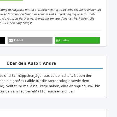
tung in Anspruch nimmst, erhalten wir oftmals eine kleine Provision als
diese Provisionen haben in keinem Fall Auswirkung auf unsere Deal-
Als Amazon-Partner verdienen wir an qualifizierten Verkäufen. Als
 Du einen Kauf tätigst.
E-Mail
teilen
Über den Autor: Andre
de und Schnäppchenjäger aus Leidenschaft. Neben den
ch ein großes Fai­ble für die Meteorologie sowie dem
e). Solltet ihr mal eine Frage haben, eine Anregung usw. bin
tunden am Tag per eMail für euch erreichbar.