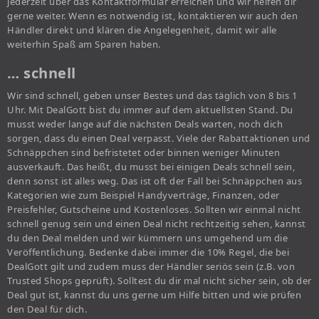
jederzeit über das Kontaktformular erreichen und wir helfen dir
gerne weiter. Wenn es notwendig ist, kontaktieren wir auch den
Händler direkt und klären die Angelegenheit, damit wir alle
weiterhin Spaß am Sparen haben.
… schnell
Wir sind schnell, geben unser Bestes und das täglich von 8 bis 1
Uhr. Mit DealGott bist du immer auf dem aktuellsten Stand. Du
musst weder lange auf die nächsten Deals warten, noch dich
sorgen, dass du einen Deal verpasst. Viele der Rabattaktionen und
Schnäppchen sind befristetet oder binnen weniger Minuten
ausverkauft. Das heißt, du musst bei einigen Deals schnell sein,
denn sonst ist alles weg. Das ist oft der Fall bei Schnäppchen aus
Kategorien wie zum Beispiel Handyverträge, Finanzen, oder
Preisfehler, Gutscheine und Kostenloses. Sollten wir einmal nicht
schnell genug sein und einen Deal nicht rechtzeitig sehen, kannst
du den Deal melden und wir kümmern uns umgehend um die
Veröffentlichung. Bedenke dabei immer die 10% Regel, die bei
DealGott gilt und zudem muss der Händler seriös sein (z.B. von
Trusted Shops geprüft). Solltest du dir mal nicht sicher sein, ob der
Deal gut ist, kannst du uns gerne um Hilfe bitten und wie prüfen
den Deal für dich.