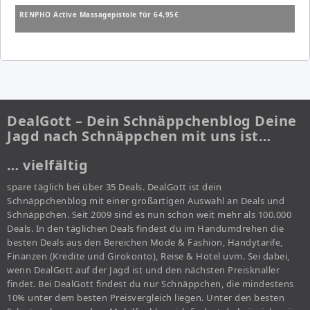
RENPHO Active Massagepistole für 64,95€
DealGott – Dein Schnäppchenblog Deine
Jagd nach Schnäppchen mit uns ist…
… vielfältig
spare täglich bei über 35 Deals. DealGott ist dein
Schnäppchenblog mit einer großartigen Auswahl an Deals und
Schnäppchen. Seit 2009 sind es nun schon weit mehr als 100.000
Deals. In den täglichen Deals findest du im Handumdrehen die
besten Deals aus den Bereichen Mode & Fashion, Handytarife,
Finanzen (Kredite und Girokonto), Reise & Hotel uvm. Sei dabei,
wenn DealGott auf der Jagd ist und den nächsten Preisknaller
findet. Bei DealGott findest du nur Schnäppchen, die mindestens
10% unter dem besten Preisvergleich liegen. Unter den besten