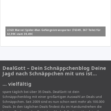
LEGO Marvel Spider-Man Gefängnistransporter (76349, 367 Teile) für
32,99€ statt 39,49€
DealGott – Dein Schnäppchenblog Deine
Jagd nach Schnäppchen mit uns ist…
… vielfältig
spare täglich bei über 35 Deals. DealGott ist dein
Schnäppchenblog mit einer großartigen Auswahl an Deals und
Schnäppchen. Seit 2009 sind es nun schon weit mehr als 100.000
Deals. In den täglichen Deals findest du im Handumdrehen die