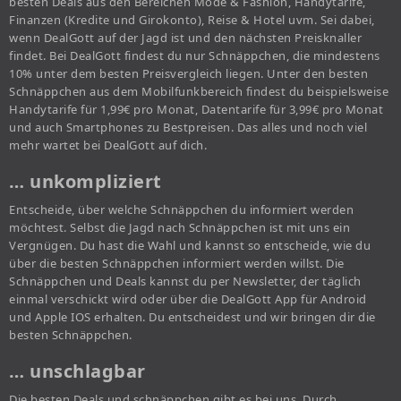
besten Deals aus den Bereichen Mode & Fashion, Handytarife,
Finanzen (Kredite und Girokonto), Reise & Hotel uvm. Sei dabei,
wenn DealGott auf der Jagd ist und den nächsten Preisknaller
findet. Bei DealGott findest du nur Schnäppchen, die mindestens
10% unter dem besten Preisvergleich liegen. Unter den besten
Schnäppchen aus dem Mobilfunkbereich findest du beispielsweise
Handytarife für 1,99€ pro Monat, Datentarife für 3,99€ pro Monat
und auch Smartphones zu Bestpreisen. Das alles und noch viel
mehr wartet bei DealGott auf dich.
… unkompliziert
Entscheide, über welche Schnäppchen du informiert werden
möchtest. Selbst die Jagd nach Schnäppchen ist mit uns ein
Vergnügen. Du hast die Wahl und kannst so entscheide, wie du
über die besten Schnäppchen informiert werden willst. Die
Schnäppchen und Deals kannst du per Newsletter, der täglich
einmal verschickt wird oder über die DealGott App für Android
und Apple IOS erhalten. Du entscheidest und wir bringen dir die
besten Schnäppchen.
… unschlagbar
Die besten Deals und schnäppchen gibt es bei uns. Durch