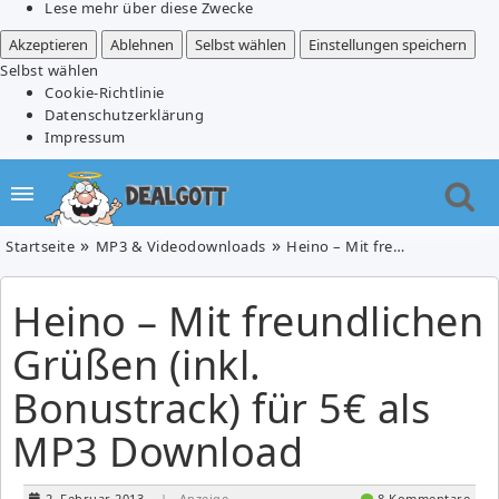
Lese mehr über diese Zwecke
Akzeptieren
Ablehnen
Selbst wählen
Einstellungen speichern
Selbst wählen
Cookie-Richtlinie
Datenschutzerklärung
Impressum
Startseite
MP3 & Videodownloads
Heino – Mit freundlichen Grüßen (inkl. Bonustrack) für 5€ als MP3 Download
Heino – Mit freundlichen
Grüßen (inkl.
Bonustrack) für 5€ als
MP3 Download
2. Februar 2013
| Anzeige
8 Kommentare