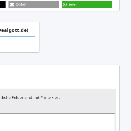
E-Mail
teilen
Dealgott.de)
rliche Felder sind mit
*
markiert