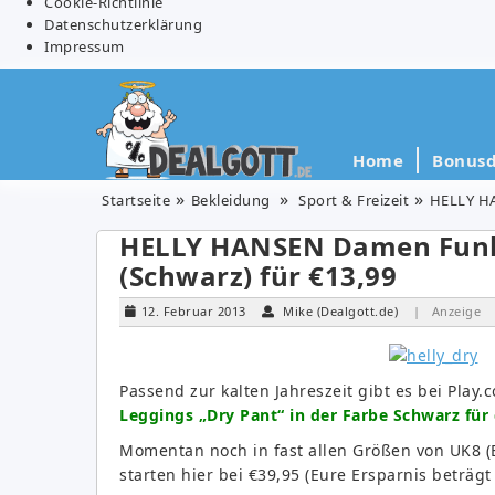
Cookie-Richtlinie
Datenschutzerklärung
Impressum
Home
Bonusd
Startseite
Bekleidung
Sport & Freizeit
HELLY HA
HELLY HANSEN Damen Funkt
(Schwarz) für €13,99
12. Februar 2013
Mike (Dealgott.de)
| Anzeige
Passend zur kalten Jahreszeit gibt es bei Play
Leggings „Dry Pant“ in der Farbe Schwarz für 
Momentan noch in fast allen Größen von UK8 (E
starten hier bei €39,95 (Eure Ersparnis beträg