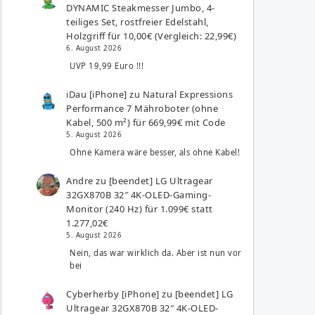
DYNAMIC Steakmesser Jumbo, 4-
teiliges Set, rostfreier Edelstahl,
Holzgriff für 10,00€ (Vergleich: 22,99€)
6. August 2026
UVP 19,99 Euro !!!
iDau [iPhone]
zu
Natural Expressions
Performance 7 Mähroboter (ohne
Kabel, 500 m²) für 669,99€ mit Code
5. August 2026
Ohne Kamera wäre besser, als ohne Kabel!
Andre
zu
[beendet] LG Ultragear
32GX870B 32″ 4K-OLED-Gaming-
Monitor (240 Hz) für 1.099€ statt
1.277,02€
5. August 2026
Nein, das war wirklich da. Aber ist nun vor
bei
Cyberherby [iPhone]
zu
[beendet] LG
Ultragear 32GX870B 32″ 4K-OLED-