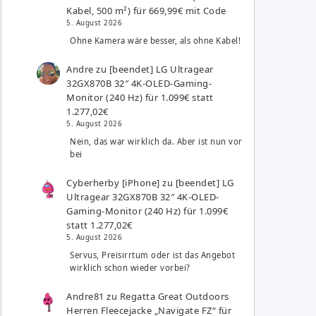
Kabel, 500 m²) für 669,99€ mit Code
5. August 2026
Ohne Kamera wäre besser, als ohne Kabel!
Andre
zu
[beendet] LG Ultragear
32GX870B 32″ 4K-OLED-Gaming-
Monitor (240 Hz) für 1.099€ statt
1.277,02€
5. August 2026
Nein, das war wirklich da. Aber ist nun vor
bei
Cyberherby [iPhone]
zu
[beendet] LG
Ultragear 32GX870B 32″ 4K-OLED-
Gaming-Monitor (240 Hz) für 1.099€
statt 1.277,02€
5. August 2026
Servus, Preisirrtum oder ist das Angebot
wirklich schon wieder vorbei?
Andre81
zu
Regatta Great Outdoors
Herren Fleecejacke „Navigate FZ“ für