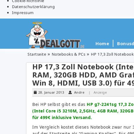
Cookie-Richtlinie
Datenschutzerklärung
Impressum
Home
Bonusd
Startseite
Notebooks & PCs
HP 17,3 Zoll Notebook
HP 17,3 Zoll Notebook (Inte
RAM, 320GB HDD, AMD Graf
Win 8, HDMI, USB 3.0) für 4
28. Januar 2013
Andre
| Anzeige
Bei HP selbst gibt es das
HP g7-2241sg 17,3 Zo
(Intel Core i5 3210M, 2,5GHz, 4GB RAM, 320G
für 499€ inklusive Versand.
Im Vergleich kostet dieses Notebook zwar nur 
auf der Startseite als “Gaming Knaller”.
Für 49