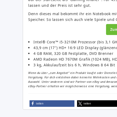
lassen und der Preis ist sehr gut.
Denn dieses mal bekommt ihr ein Notebook mit
Speicher. So lassen sich auch viele Spiele und 
Zu
Intel® Core™ i5-3210M Prozessor (bis 3,1 GH
43,9 cm (17") HD+ 16:9 LED Display (glänze
4 GB RAM, 320 GB Festplatte, DVD Brenner
AMD Radeon HD 7670M Grafik (1024 MB), HD
3 kg, Akkulaufzeit bis 6 h, Windows 8 64 Bit
Wenn du über „zum Angebot“ ein Produkt kaufst oder Dienstleis
Vergütung. Für dich entstehen dabei keinerlei Mehrkosten und 
Auswahl. Unter anderem sind wir Partner von eBay und Amazon. 
eBay-Partner erhalten wir möglicherweise eine Vergütung, wenn
teilen
teilen