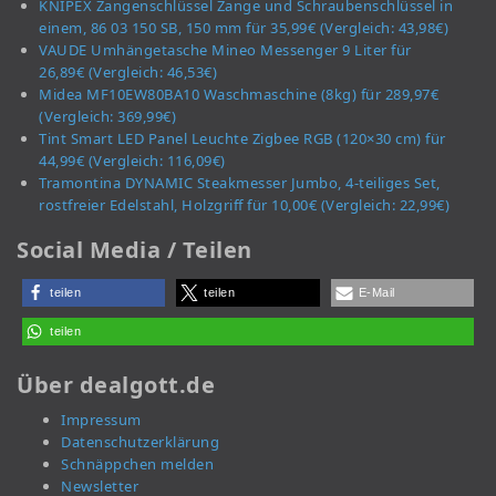
KNIPEX Zangenschlüssel Zange und Schraubenschlüssel in
einem, 86 03 150 SB, 150 mm für 35,99€ (Vergleich: 43,98€)
VAUDE Umhängetasche Mineo Messenger 9 Liter für
26,89€ (Vergleich: 46,53€)
Midea MF10EW80BA10 Waschmaschine (8kg) für 289,97€
(Vergleich: 369,99€)
Tint Smart LED Panel Leuchte Zigbee RGB (120×30 cm) für
44,99€ (Vergleich: 116,09€)
Tramontina DYNAMIC Steakmesser Jumbo, 4-teiliges Set,
rostfreier Edelstahl, Holzgriff für 10,00€ (Vergleich: 22,99€)
Social Media / Teilen
teilen
teilen
E-Mail
teilen
Über dealgott.de
Impressum
Datenschutzerklärung
Schnäppchen melden
Newsletter