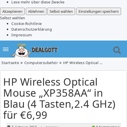
Lese mehr über diese Zwecke
Akzeptieren
Ablehnen
Selbst wählen
Einstellungen speichern
Selbst wählen
Cookie-Richtlinie
Datenschutzerklärung
Impressum
Startseite
Computerzubehör
HP Wireless Optical Mouse „XP358AA“ in Blau (4 Tasten,2.4 GHz) für €6,99
HP Wireless Optical
Mouse „XP358AA“ in
Blau (4 Tasten,2.4 GHz)
für €6,99
7. Februar 2013
| Anzeige
9 Kommentare