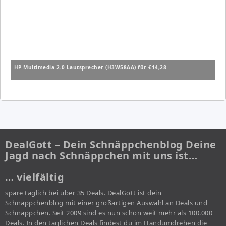
HP Multimedia 2.0 Lautsprecher (H3W58AA) für €14,28
DealGott – Dein Schnäppchenblog Deine
Jagd nach Schnäppchen mit uns ist…
… vielfältig
spare täglich bei über 35 Deals. DealGott ist dein
Schnäppchenblog mit einer großartigen Auswahl an Deals und
Schnäppchen. Seit 2009 sind es nun schon weit mehr als 100.000
Deals. In den täglichen Deals findest du im Handumdrehen die