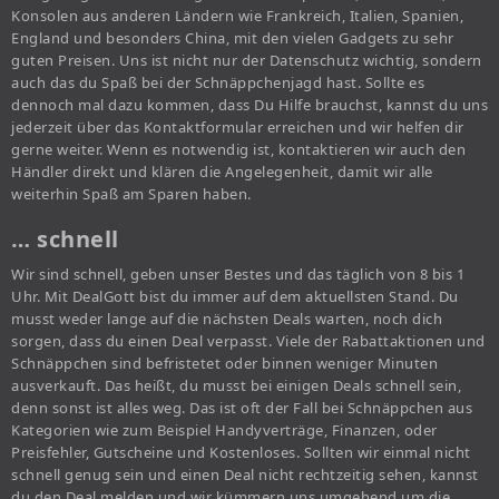
Konsolen aus anderen Ländern wie Frankreich, Italien, Spanien,
England und besonders China, mit den vielen Gadgets zu sehr
guten Preisen. Uns ist nicht nur der Datenschutz wichtig, sondern
auch das du Spaß bei der Schnäppchenjagd hast. Sollte es
dennoch mal dazu kommen, dass Du Hilfe brauchst, kannst du uns
jederzeit über das Kontaktformular erreichen und wir helfen dir
gerne weiter. Wenn es notwendig ist, kontaktieren wir auch den
Händler direkt und klären die Angelegenheit, damit wir alle
weiterhin Spaß am Sparen haben.
… schnell
Wir sind schnell, geben unser Bestes und das täglich von 8 bis 1
Uhr. Mit DealGott bist du immer auf dem aktuellsten Stand. Du
musst weder lange auf die nächsten Deals warten, noch dich
sorgen, dass du einen Deal verpasst. Viele der Rabattaktionen und
Schnäppchen sind befristetet oder binnen weniger Minuten
ausverkauft. Das heißt, du musst bei einigen Deals schnell sein,
denn sonst ist alles weg. Das ist oft der Fall bei Schnäppchen aus
Kategorien wie zum Beispiel Handyverträge, Finanzen, oder
Preisfehler, Gutscheine und Kostenloses. Sollten wir einmal nicht
schnell genug sein und einen Deal nicht rechtzeitig sehen, kannst
du den Deal melden und wir kümmern uns umgehend um die