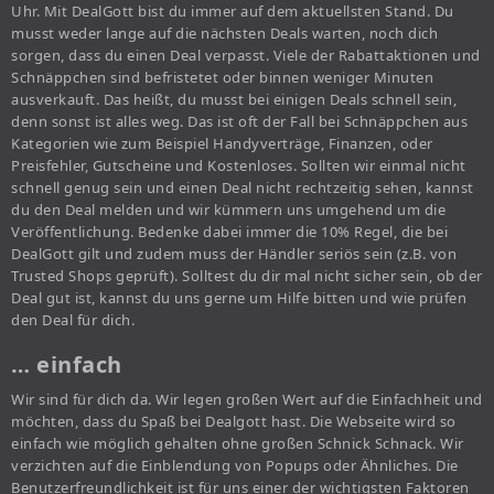
Uhr. Mit DealGott bist du immer auf dem aktuellsten Stand. Du
musst weder lange auf die nächsten Deals warten, noch dich
sorgen, dass du einen Deal verpasst. Viele der Rabattaktionen und
Schnäppchen sind befristetet oder binnen weniger Minuten
ausverkauft. Das heißt, du musst bei einigen Deals schnell sein,
denn sonst ist alles weg. Das ist oft der Fall bei Schnäppchen aus
Kategorien wie zum Beispiel Handyverträge, Finanzen, oder
Preisfehler, Gutscheine und Kostenloses. Sollten wir einmal nicht
schnell genug sein und einen Deal nicht rechtzeitig sehen, kannst
du den Deal melden und wir kümmern uns umgehend um die
Veröffentlichung. Bedenke dabei immer die 10% Regel, die bei
DealGott gilt und zudem muss der Händler seriös sein (z.B. von
Trusted Shops geprüft). Solltest du dir mal nicht sicher sein, ob der
Deal gut ist, kannst du uns gerne um Hilfe bitten und wie prüfen
den Deal für dich.
… einfach
Wir sind für dich da. Wir legen großen Wert auf die Einfachheit und
möchten, dass du Spaß bei Dealgott hast. Die Webseite wird so
einfach wie möglich gehalten ohne großen Schnick Schnack. Wir
verzichten auf die Einblendung von Popups oder Ähnliches. Die
Benutzerfreundlichkeit ist für uns einer der wichtigsten Faktoren