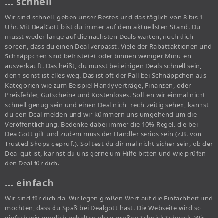
… schnell
Wir sind schnell, geben unser Bestes und das täglich von 8 bis 1
Uhr. Mit DealGott bist du immer auf dem aktuellsten Stand. Du
musst weder lange auf die nächsten Deals warten, noch dich
sorgen, dass du einen Deal verpasst. Viele der Rabattaktionen und
Schnäppchen sind befristetet oder binnen weniger Minuten
ausverkauft. Das heißt, du musst bei einigen Deals schnell sein,
denn sonst ist alles weg. Das ist oft der Fall bei Schnäppchen aus
Kategorien wie zum Beispiel Handyverträge, Finanzen, oder
Preisfehler, Gutscheine und Kostenloses. Sollten wir einmal nicht
schnell genug sein und einen Deal nicht rechtzeitig sehen, kannst
du den Deal melden und wir kümmern uns umgehend um die
Veröffentlichung. Bedenke dabei immer die 10% Regel, die bei
DealGott gilt und zudem muss der Händler seriös sein (z.B. von
Trusted Shops geprüft). Solltest du dir mal nicht sicher sein, ob der
Deal gut ist, kannst du uns gerne um Hilfe bitten und wie prüfen
den Deal für dich.
… einfach
Wir sind für dich da. Wir legen großen Wert auf die Einfachheit und
möchten, dass du Spaß bei Dealgott hast. Die Webseite wird so
einfach wie möglich gehalten ohne großen Schnick Schnack. Wir